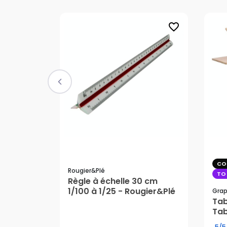
favorite_border
CO
Rougier&plé
TO
Règle à échelle 30 cm
1/100 à 1/25 - Rougier&Plé
Grap
Tab
Tab
4,65 €
30
5/5