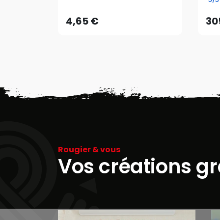
AJOUTER AU PANIER
4,65 €
30
Rougier & vous
Vos créations g