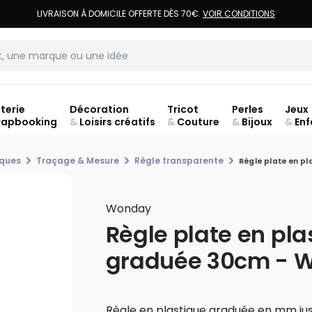
LIVRAISON À DOMICILE OFFERTE DÈS 70€.
VOIR CONDITIONS
terie
Décoration
Tricot
Perles
Jeux
rapbooking
&
Loisirs créatifs
&
Couture
&
Bijoux
&
Enf
jusq
iques
Traçage & Mesure
Règle transparente
Règle plate en p
Wonday
Règle plate en pla
graduée 30cm - 
Règle en plastique graduée en mm jus