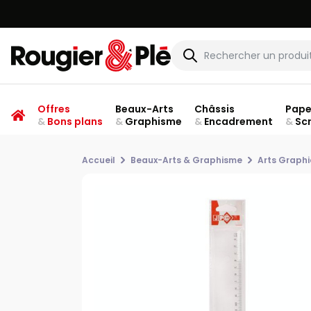
Offres
Beaux-Arts
Châssis
Pape
&
Bons plans
&
Graphisme
&
Encadrement
&
Sc
Accueil
Beaux-Arts & Graphisme
Arts Graph