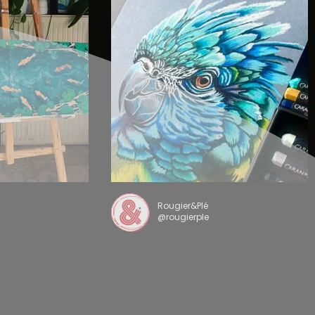
Rougier&Plé
@rougierple