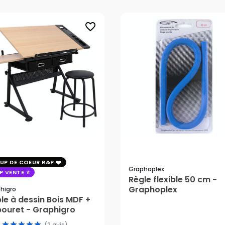
favorite_border
UP DE COEUR R&P
Graphoplex
P VENTE
Règle flexible 50 cm -
Graphoplex
higro
le à dessin Bois MDF +
ouret - Graphigro
5,00 €
12,70 €
(2 avis)