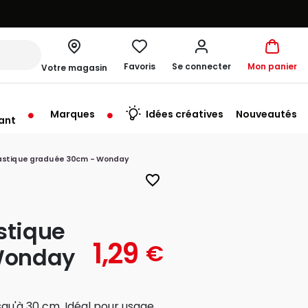
Favoris
Se connecter
Mon panier
Votre magasin
Marques
Idées créatives
Nouveautés
ant
u'au Samedi à 10:00
lastique graduée 30cm - Wonday
favorite_border
stique
1,29
€
Wonday
qu'à 30 cm. Idéal pour usage