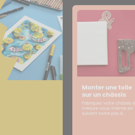
Monter une toile
sur un châssis
Fabriquez votre châssis s
mesure vous-même en
suivant notre pas à...