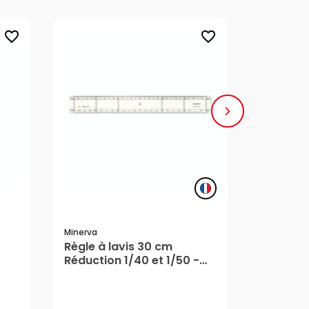
favorite_border
favorite_border
Minerva
Graphople
Règle à lavis 30 cm
Règle co
Réduction 1/40 et 1/50 -
cm - Gr
Minerva
5/5
20,15 €
9,70 €