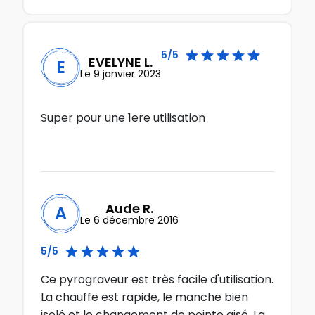





5/5
EVELYNE L.
E
Le 9 janvier 2023
Super pour une 1ere utilisation
Aude R.
A
Le 6 décembre 2016





5/5
Ce pyrograveur est très facile d'utilisation.
La chauffe est rapide, le manche bien
isolé et le changement de pointe aisé. La