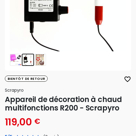
favorite_border
BIENTÔT DE RETOUR
Scrapyro
Appareil de décoration à chaud
multifonctions R200 - Scrapyro
119,00
€