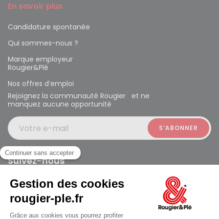
En savoir plus
Candidature spontanée
Qui sommes-nous ?
Marque employeur
Rougier&Plé
Nos offres d’emploi
Rejoignez la communauté Rougier et ne
manquez aucune opportunité
Votre e-mail
Suivez-nous
Rougier et Plé 2024 Copyright
Ferme à 19:00