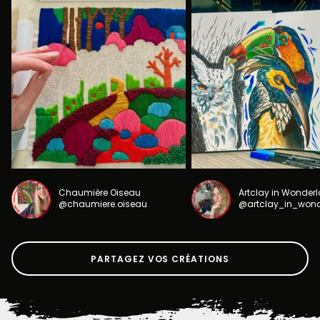
Chaumière Oiseau
Artclay in Wonder
@chaumiere.oiseau
@artclay_in_won
PARTAGEZ VOS CRÉATIONS