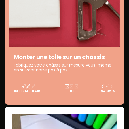
Monter une toile sur un châssis
Fabriquez votre châssis sur mesure vous-même
en suivant notre pas à pas.
INTERMÉDIAIRE
1H
54,05 €