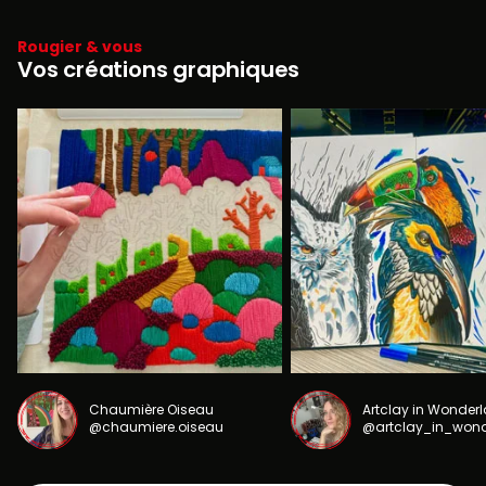
Rougier & vous
Vos créations graphiques
Chaumière Oiseau
Artclay in Wonder
@chaumiere.oiseau
@artclay_in_won