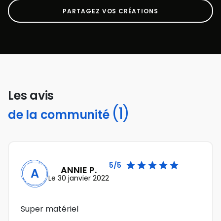
PARTAGEZ VOS CRÉATIONS
Les avis
(1)
de la communité





5/5
ANNIE P.
A
Le 30 janvier 2022
Super matériel