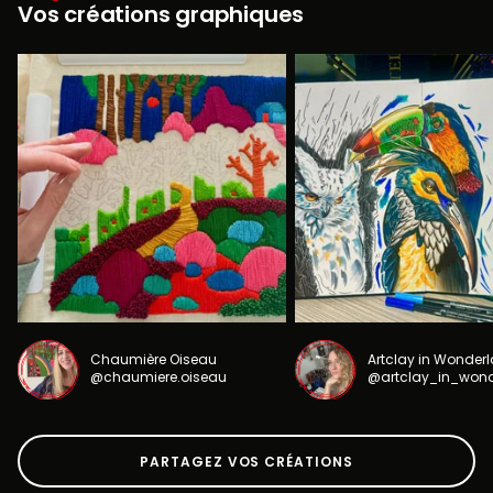
Vos créations graphiques
Chaumière Oiseau
Artclay in Wonder
@chaumiere.oiseau
@artclay_in_won
PARTAGEZ VOS CRÉATIONS