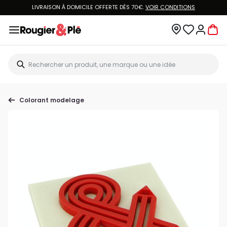
LIVRAISON À DOMICILE OFFERTE DÈS 70€.
VOIR CONDITIONS
Colorant modelage