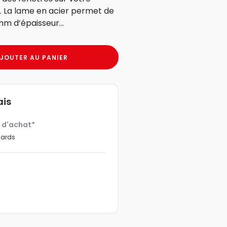
. La lame en acier permet de
mm d’épaisseur...
JOUTER AU PANIER
ais
€ d'achat*
dards