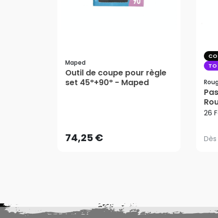
CO
Maped
TO
Outil de coupe pour règle
set 45°+90° - Maped
Roug
Pas
Rou
Dès
74,25 €
26 
AJOUTER AU PANIER
74,25 €
Dès