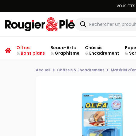
VOUS ÊTES
Offres
Beaux-Arts
Châssis
Pape
&
Bons plans
&
Graphisme
&
Encadrement
&
Sc
Accueil
Châssis & Encadrement
Matériel d'