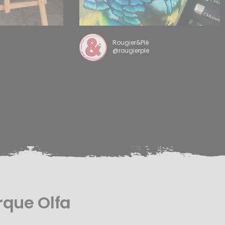
Rougier&Plé
@rougierple
rque Olfa