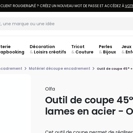
 CLIENT ROUGIER&PLÉ ? CRÉEZ UN NOUVEAU MOT DE PASSE ET ACCÉDEZ À
VOT
terie
Décoration
Tricot
Perles
Jeux
rapbooking
&
Loisirs créatifs
&
Couture
&
Bijoux
&
Enf
jusq
encadrement
Matériel découpe encadrement
Outil de coupe 45° +
Olfa
Outil de coupe 45°
lames en acier - O
Cet outil de coupe permet de réaliser