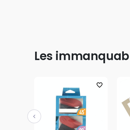
Les immanquab
favorite_border