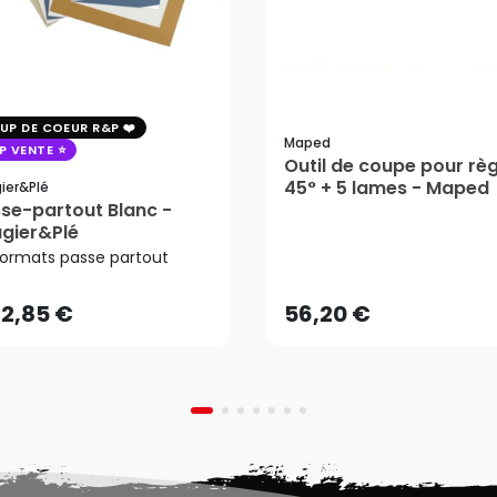
UP DE COEUR R&P
Maped
P VENTE
Outil de coupe pour règ
45° + 5 lames - Maped
ier&plé
se-partout Blanc -
2,85 €
gier&Plé
56,20 €
Formats passe partout
AJOUTER AU PANIER
2,85 €
56,20 €