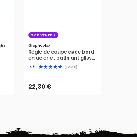
TOP VENTE
COUP DE 
TOP VENT
le
Graphoplex
Règle de coupe avec bord
Artist Art M
en acier et patin antiglisse
Plaque d
50cm - Graphoplex
cm - Art
22,30 €
22,95 
5/5
(1 avis)
5/5
AJOUTER AU PANIER
AJ
22,30 €
22,95 