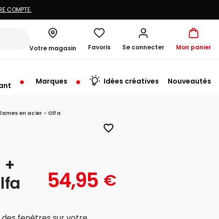
RE COMPTE.
Favoris
Se connecter
Mon panier
Votre magasin
Marques
Idées créatives
Nouveautés
ant
u'au Vendredi à 09:30
 lames en acier - Olfa
favorite_border
 +
54,95
€
lfa
 des fenêtres sur votre