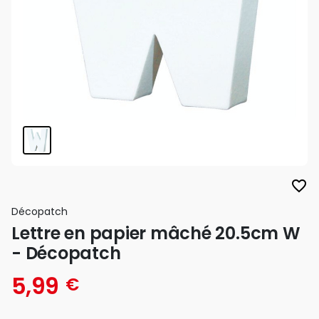
favorite_border
Décopatch
Lettre en papier mâché 20.5cm W
- Décopatch
5,99
€