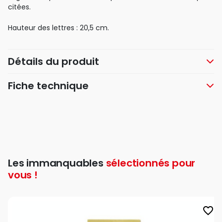
citées.
Hauteur des lettres : 20,5 cm.
Détails du produit
Fiche technique
Les immanquables
sélectionnés pour
vous !
favorite_border