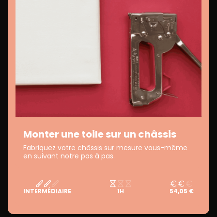
Monter une toile sur un châssis
Fabriquez votre châssis sur mesure vous-même
en suivant notre pas à pas.
INTERMÉDIAIRE
1H
54,05 €