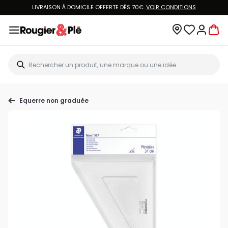
LIVRAISON À DOMICILE OFFERTE DÈS 70€.
VOIR CONDITIONS
Equerre non graduée