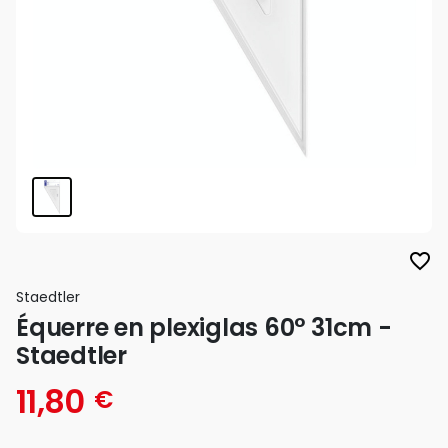
favorite_border
Staedtler
Équerre en plexiglas 60° 31cm -
Staedtler
11,80
€