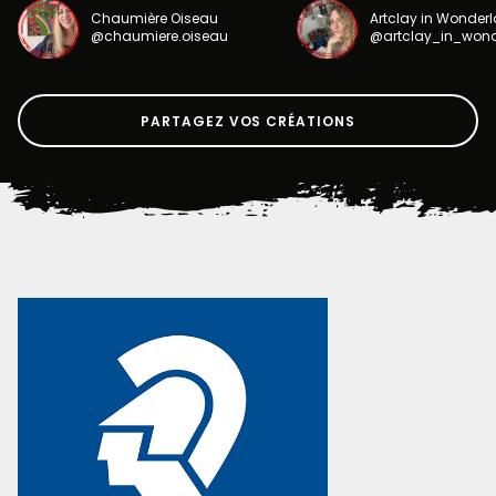
Chaumière Oiseau
Artclay in Wonder
@chaumiere.oiseau
@artclay_in_won
PARTAGEZ VOS CRÉATIONS