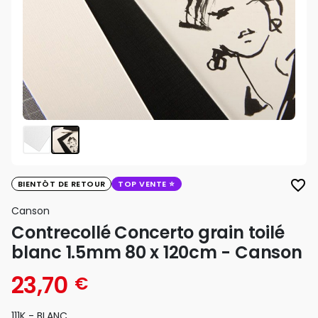
favorite_border
BIENTÔT DE RETOUR
TOP VENTE
Canson
Contrecollé Concerto grain toilé
blanc 1.5mm 80 x 120cm - Canson
23,70
€
111K - BLANC