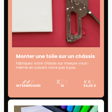
Monter une toile sur un châssis
Fabriquez votre châssis sur mesure vous-
même en suivant notre pas à pas.
INTERMÉDIAIRE
1H
54,05 €