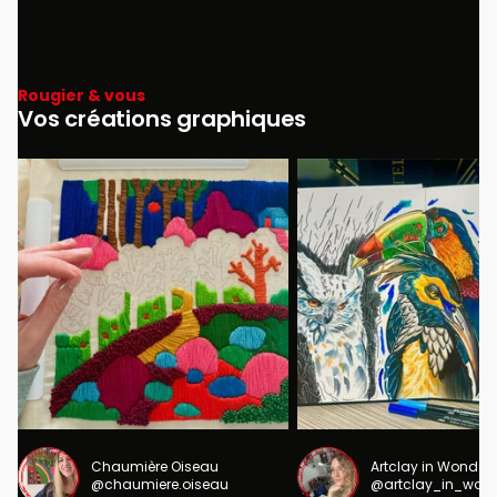
Rougier & vous
Vos créations graphiques
Chaumière Oiseau
Artclay in Wonder
@chaumiere.oiseau
@artclay_in_won