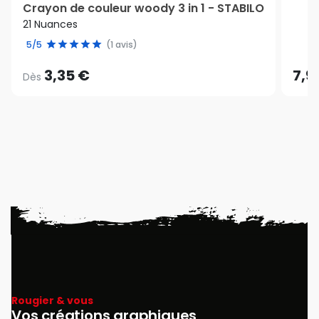
Crayon de couleur woody 3 in 1 - STABILO
21 Nuances
5/5
(1 avis)
3,35 €
7,9
Dès
Rougier & vous
Vos créations graphiques