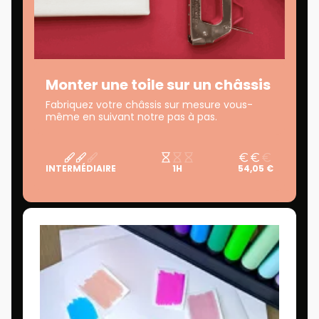
Monter une toile sur un châssis
Fabriquez votre châssis sur mesure vous-
même en suivant notre pas à pas.
INTERMÉDIAIRE
1H
54,05 €