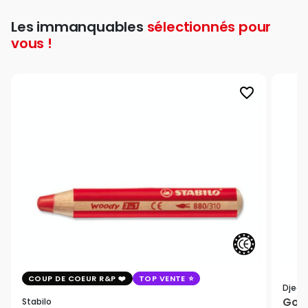
Les immanquables
sélectionnés pour
vous !
favorite_border
COUP DE COEUR R&P
TOP VENTE
Djeco
Goua
Stabilo