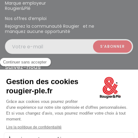
Marque employeur
Rougier&Plé
Nos offres d’emploi
Rejoignez la communauté Rougier et ne
manquez aucune opportunité
Votre e-mail
Suivez-nous
Rougier et Plé 2024 Copyright
jusqu'au Lundi à 09:30
Mentions légales