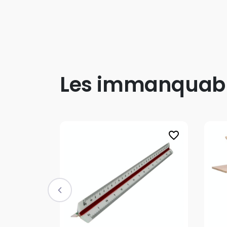
Les immanquab
favorite_border