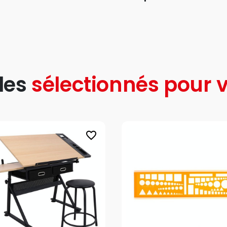
les
sélectionnés pour v
favorite_border