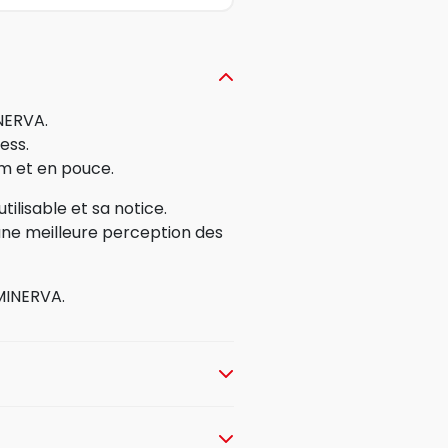
NERVA.
ess.
m et en pouce.
ilisable et sa notice.
une meilleure perception des
 MINERVA.