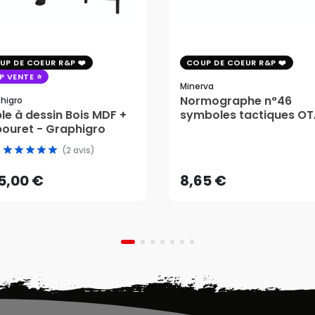
UP DE COEUR R&P
COUP DE COEUR R&P
P VENTE
Minerva
Normographe n°46
higro
le à dessin Bois MDF +
symboles tactiques O
ouret - Graphigro
- Minerva
5,00 €
8,65 €
(2 avis)
AJOUTER AU PANIER
AJOUTER AU PANIER
5,00 €
8,65 €