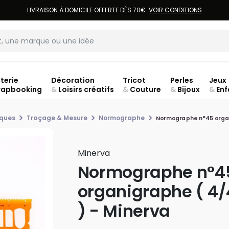
LIVRAISON À DOMICILE OFFERTE DÈS 70€.
VOIR CONDITIONS
terie
Décoration
Tricot
Perles
Jeux
rapbooking
&
Loisirs créatifs
&
Couture
&
Bijoux
&
Enf
iques
Traçage & Mesure
Normographe
Normographe n°45 organi
Minerva
Normographe n°4
organigraphe ( 4/
) - Minerva