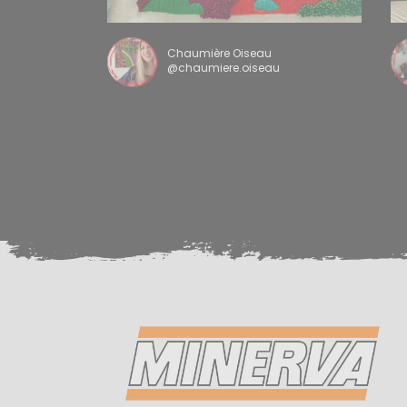
Chaumière Oiseau
@chaumiere.oiseau