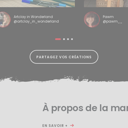
Artclay in Wonderland
Pawm
@artclay_in_wonderland
@pawm__
PARTAGEZ VOS CRÉATIONS
À propos de la ma
EN SAVOIR +