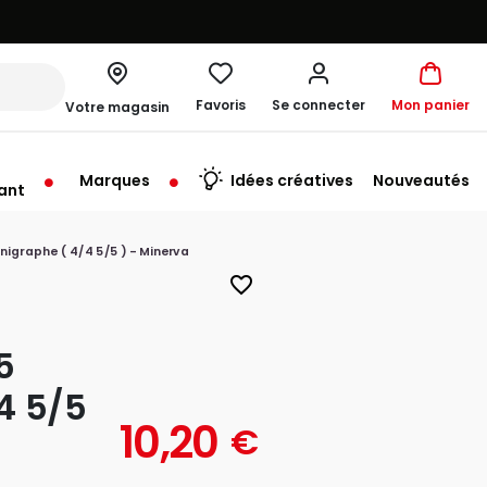
Favoris
Se connecter
Mon panier
Votre magasin
Marques
Idées créatives
Nouveautés
ant
graphe ( 4/4 5/5 ) - Minerva
favorite_border
5
4 5/5
10,20
€