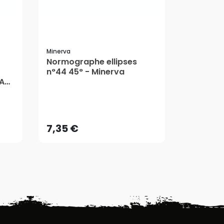
Minerva
Studygrap
Normographe ellipses
Électrog
n°44 45° - Minerva
Studygr
TAN
7,35 €
9,90 €
AJOUTER AU PANIER
AJ
7,35 €
9,90 €