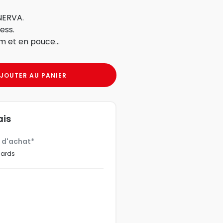
NERVA.
ess.
 et en pouce...
JOUTER AU PANIER
ais
€ d'achat*
dards