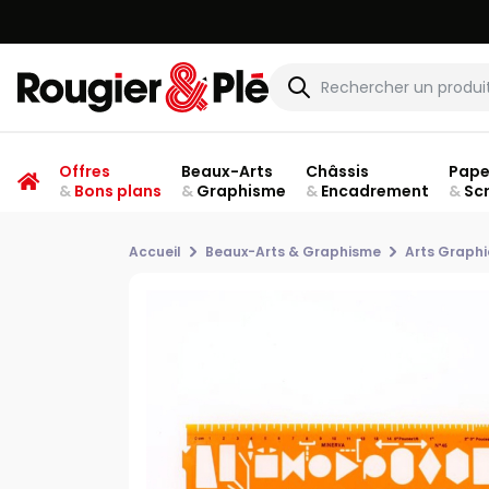
Offres
Beaux-Arts
Châssis
Pape
&
Bons plans
&
Graphisme
&
Encadrement
&
Sc
Accueil
Beaux-Arts & Graphisme
Arts Graph