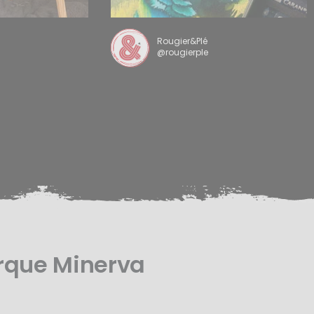
Rougier&Plé
@rougierple
rque Minerva