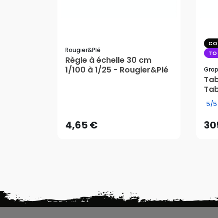
CO
Rougier&plé
TO
Règle à échelle 30 cm
1/100 à 1/25 - Rougier&Plé
Grap
Tab
Tab
4,65 €
30
5/5
AJOUTER AU PANIER
4,65 €
30