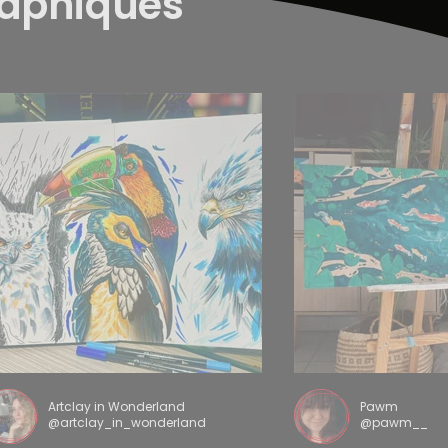
raphiques
Artclay in Wonderland
Pawm
@artclay_in_wonderland
@pawm__