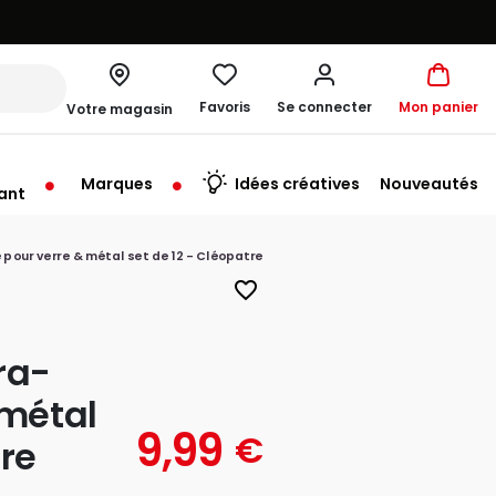
Favoris
Se connecter
Mon panier
Votre magasin
Marques
Idées créatives
Nouveautés
ant
me à 19:30
 pour verre & métal set de 12 - Cléopatre
favorite_border
ra-
 métal
9,99
€
tre