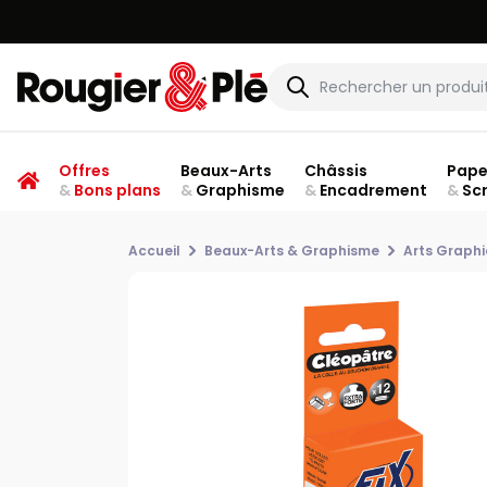
Offres
Beaux-Arts
Châssis
Pape
&
Bons plans
&
Graphisme
&
Encadrement
&
Sc
Accueil
Beaux-Arts & Graphisme
Arts Graph