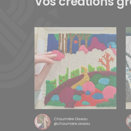
Vos créations g
Chaumière Oiseau
@chaumiere.oiseau