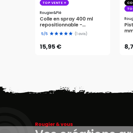
TOP VENTE
CO
TO
Rougier&plé
Colle en spray 400 ml
Roug
repositionnable -
Pis
15,95 €
8,
Rougier&Plé
mm 
5/5
(1 avis)
AJOUTER AU PANIER
15,95 €
8,
Rougier & vous