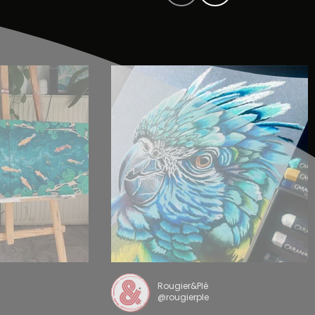
Rougier&Plé
@rougierple