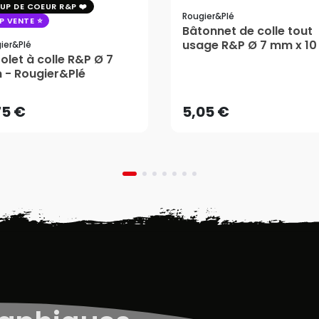
UP DE COEUR R&P
Rougier&plé
P VENTE
Bâtonnet de colle tout
usage R&P Ø 7 mm x 10
ier&plé
tolet à colle R&P Ø 7
- 25 pcs - Rougier&Plé
75 €
5,05 €
- Rougier&Plé
AJOUTER AU PANIER
AJOUTER AU PANIER
75 €
5,05 €