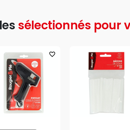
les
sélectionnés pour v
favorite_border