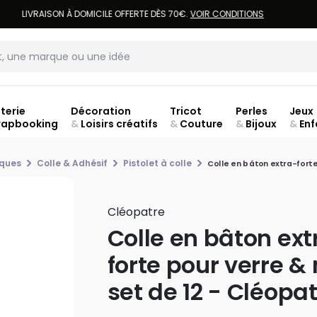
LIVRAISON À DOMICILE OFFERTE DÈS 70€.
VOIR CONDITIONS
terie
Décoration
Tricot
Perles
Jeux
rapbooking
&
Loisirs créatifs
&
Couture
&
Bijoux
&
Enf
Fer
iques
Colle & Adhésif
Pistolet à colle
Colle en bâton extra-forte
Cléopatre
Colle en bâton ext
forte pour verre &
set de 12 - Cléopa