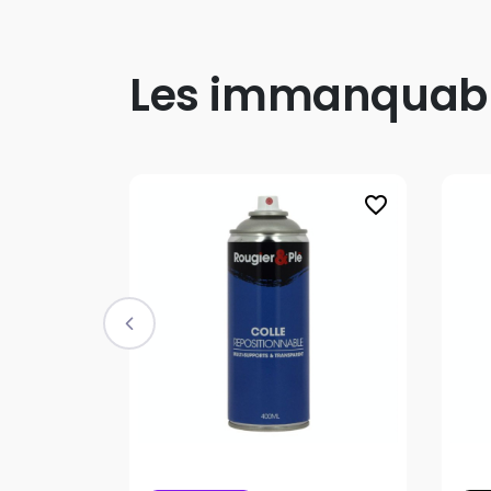
Les immanquab
favorite_border