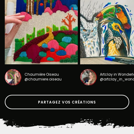
Chaumière Oiseau
Artclay in Wonder
@chaumiere.oiseau
@artclay_in_won
PARTAGEZ VOS CRÉATIONS