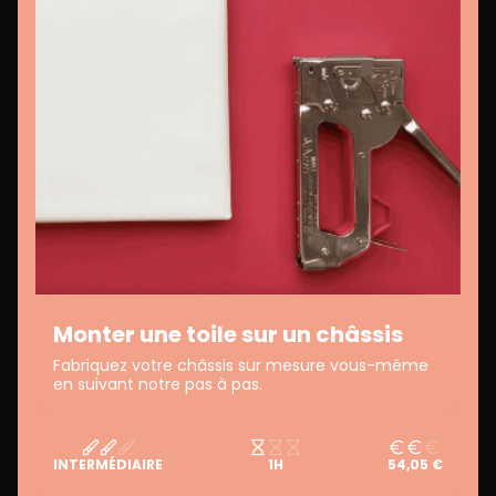
Monter une toile sur un châssis
Fabriquez votre châssis sur mesure vous-même
en suivant notre pas à pas.
INTERMÉDIAIRE
1H
54,05 €