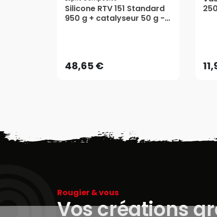
Silicone RTV 151 Standard
250
950 g + catalyseur 50 g -
Esprit Composite
48,65 €
11
AJOUTER AU PANIER
48,65 €
11
Rougier & vous
Vos créations g