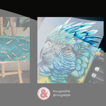
Rougier&Plé
@rougierple