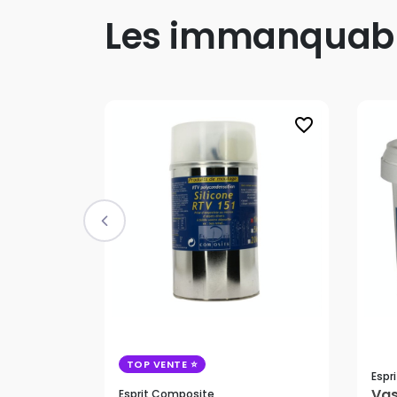
Les immanquab
favorite_border
TOP VENTE
Espr
Vas
Esprit Composite