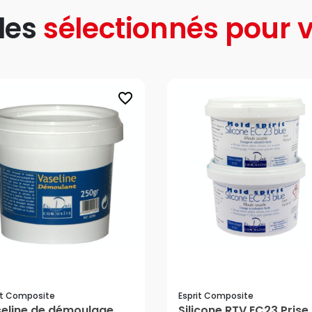
les
sélectionnés pour v
favorite_border
it Composite
Esprit Composite
eline de démoulage
Silicone RTV EC23 Prise