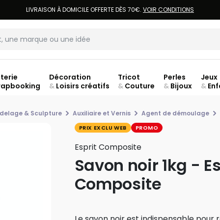
LIVRAISON À DOMICILE OFFERTE DÈS 70€.
VOIR CONDITIONS
terie
Décoration
Tricot
Perles
Jeux
rapbooking
&
Loisirs créatifs
&
Couture
&
Bijoux
&
Enf
Fer
delage & Sculpture
Auxiliaire et Vernis
Agent de démoulage
PRIX EXCLU WEB
PROMO
Esprit Composite
Savon noir 1kg - Es
Composite
Le savon noir est indispensable pour r