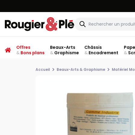
Offres
Beaux-Arts
Châssis
Pape
&
Bons plans
&
Graphisme
&
Encadrement
&
Sc
Accueil
Beaux-Arts & Graphisme
Matériel Mo