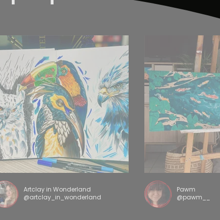
Artclay in Wonderland
Pawm
@artclay_in_wonderland
@pawm__