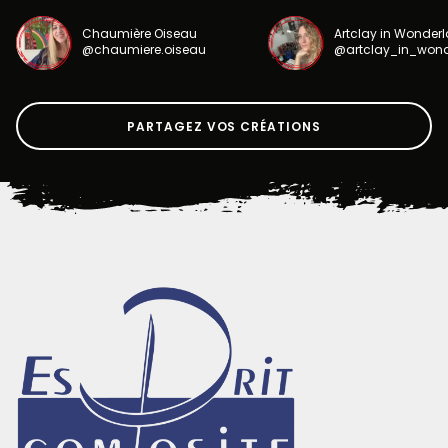
Chaumière Oiseau
Artclay in Wonder
@chaumiere.oiseau
@artclay_in_won
PARTAGEZ VOS CRÉATIONS