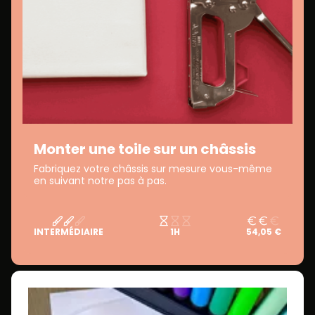
Monter une toile sur un châssis
Fabriquez votre châssis sur mesure vous-même
en suivant notre pas à pas.
INTERMÉDIAIRE
1H
54,05 €