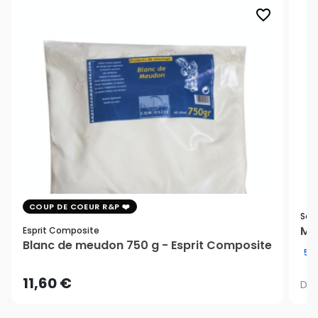
favorite_border
COUP DE COEUR R&P
Sen
Méd
Esprit Composite
Blanc de meudon 750 g - Esprit Composite
5/
11,60 €
Dè