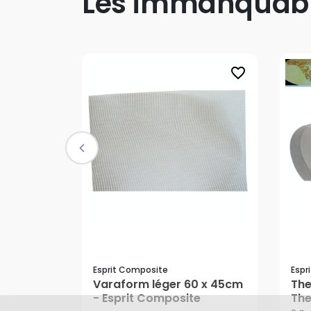
Les immanquab
favorite_border
Esprit Composite
Espr
Varaform léger 60 x 45cm
The
- Esprit Composite
The
Dès
39,95 €