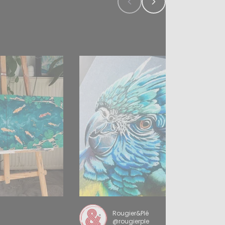
Rougier&Plé
@rougierple