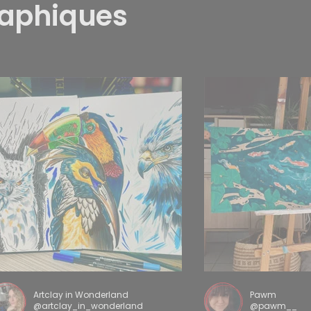
raphiques
Artclay in Wonderland
Pawm
@artclay_in_wonderland
@pawm__