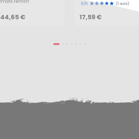
mposite
Rougier&Plé
rmats renfort
5/5
(1 avis)
AJOUTER AU PANIER
44,65 €
17,59 €