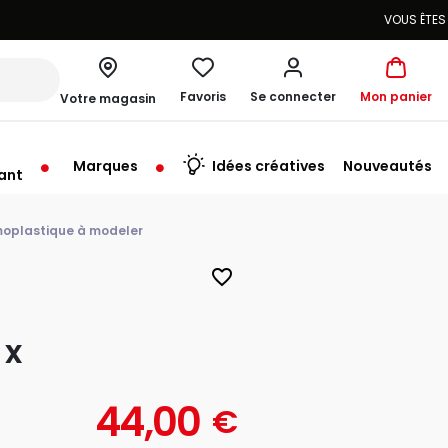
Favoris
Se connecter
Mon panier
Votre magasin
Marques
Idées créatives
Nouveautés
ant
u'au Vendredi à 09:30
oplastique à modeler
favorite_border
 x
44,00
€