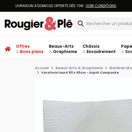
Offres
Beaux-Arts
Châssis
Pape
&
Bons plans
&
Graphisme
&
Encadrement
&
Sc
Accueil
Beaux-Arts & Graphisme
Matériel Mo
Varaform lourd 60 x 45cm - Esprit Composite