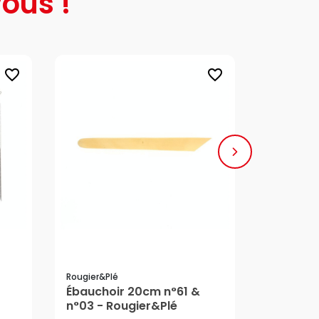
ous !
favorite_border
favorite_border
Rougier&plé
Hachette
Ébauchoir 20cm n°61 &
Livre La 
n°03 - Rougier&Plé
premiers
1,99 €
3,95 €