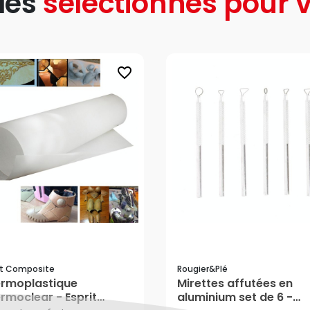
les
sélectionnés pour v
favorite_border
it Composite
Rougier&plé
rmoplastique
Mirettes affutées en
44,65 €
rmoclear - Esprit
aluminium set de 6 -
17,59 €