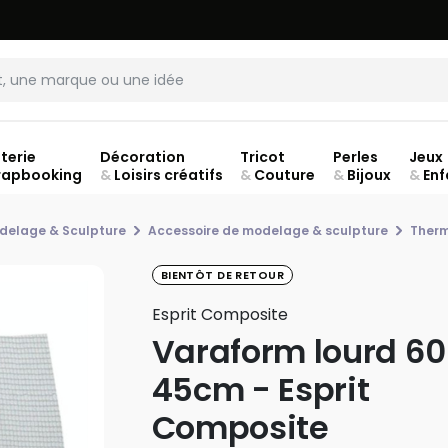
LIVRAISON À DOMICILE OFFERTE DÈS 70€.
VOIR CONDITIONS
terie
Décoration
Tricot
Perles
Jeux
rapbooking
&
Loisirs créatifs
&
Couture
&
Bijoux
&
Enf
jusq
delage & Sculpture
Accessoire de modelage & sculpture
Therm
BIENTÔT DE RETOUR
Esprit Composite
Varaform lourd 60
45cm - Esprit
Composite