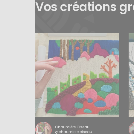
Vos créations g
Chaumière Oiseau
@chaumiere.oiseau