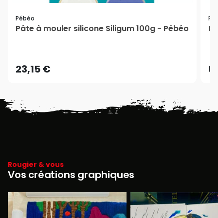
Pébéo
Pé
Pâte à mouler silicone Siligum 100g - Pébéo
Hu
23,15 €
6
Rougier & vous
Vos créations graphiques