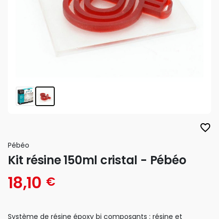
favorite_border
Pébéo
Kit résine 150ml cristal - Pébéo
18,10
€
Système de résine époxy bi composants : résine et