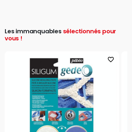
Les immanquables
sélectionnés pour
vous !
favorite_border