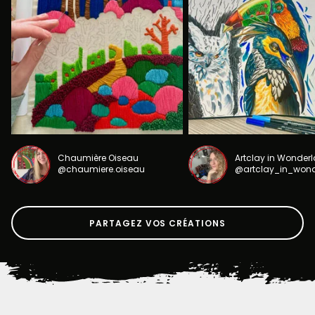
Chaumière Oiseau
Artclay in Wonder
@chaumiere.oiseau
@artclay_in_won
PARTAGEZ VOS CRÉATIONS