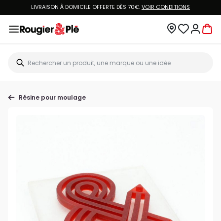
LIVRAISON À DOMICILE OFFERTE DÈS 70€.
VOIR CONDITIONS
Résine pour moulage