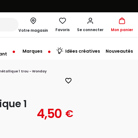
Favoris
Se connecter
Mon panier
Votre magasin
Marques
Idées créatives
Nouveautés
ant
me à 19:30
métallique 1 trou - Wonday
favorite_border
ique 1
4,50
€