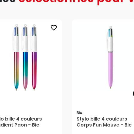
favorite_border
Bic
lo bille 4 couleurs
Stylo bille 4 couleurs
dient Paon - Bic
Corps Fun Mauve - Bic
3,80 €