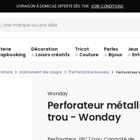
LIVRAISON À DOMICILE OFFERTE DÈS 70€.
VOIR CONDITIONS
terie
Décoration
Tricot
Perles
Jeux
rapbooking
&
Loisirs créatifs
&
Couture
&
Bijoux
&
Enf
Fer
rniture
Instrument de coupe
Perforatrice bureau
Perforateur 
Wonday
Perforateur métall
trou - Wonday
Perforateur JPC 1 trou. Capacité de