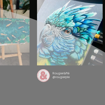
Rougier&Plé
@rougierple