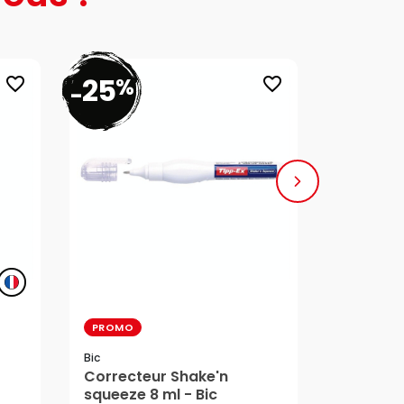
25
%
favorite_border
favorite_border
-
PROMO
TOP VENT
Bic
Clairefont
Correcteur Shake'n
Ramette
4,85 €
squeeze 8 ml - Bic
Clairalf