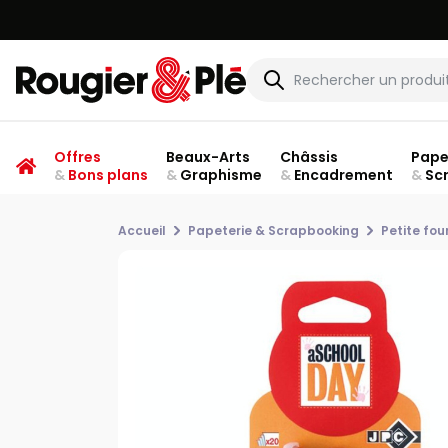
Offres
Beaux-Arts
Châssis
Pape
&
Bons plans
&
Graphisme
&
Encadrement
&
Sc
Accueil
Papeterie & Scrapbooking
Petite fou