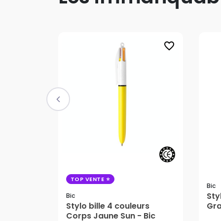
favorite_border
TOP VENTE
Bic
Sty
Bic
Stylo bille 4 couleurs
Gra
3,80 €
Corps Jaune Sun - Bic