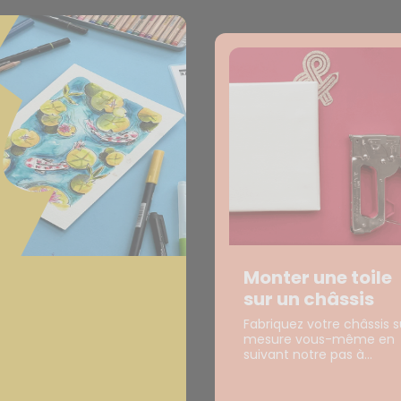
Monter une toile
sur un châssis
Fabriquez votre châssis s
mesure vous-même en
suivant notre pas à...