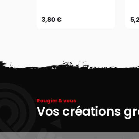
5,
3,80 €
5,
Rougier & vous
Vos créations g