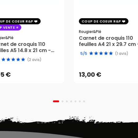
UP DE COEUR R&P
COUP DE COEUR R&P
P VENTE
Rougier&plé
Carnet de croquis 110
ier&plé
net de croquis 110
feuilles A4 21 x 29.7 cm 
illes A5 14.8 x 21 cm -
Rougier&Plé
5/5
(1 avis)
95 €
13,00 €
gier&Plé
(2 avis)
AJOUTER AU PANIER
AJOUTER AU PANIER
95 €
13,00 €