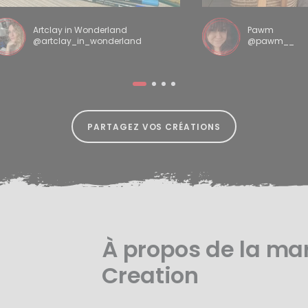
Artclay in Wonderland
Pawm
@artclay_in_wonderland
@pawm__
PARTAGEZ VOS CRÉATIONS
À propos de la ma
Creation