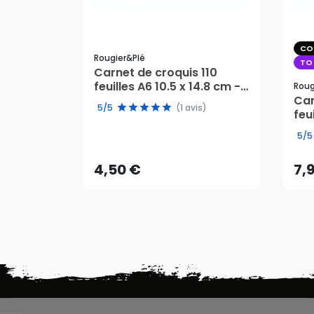
CO
Rougier&plé
TO
Carnet de croquis 110
feuilles A6 10.5 x 14.8 cm -
Roug
Rougier&Plé
Car
5/5
(1 avis)
feu
4,50 €
7,
Rou
5/5
AJOUTER AU PANIER
4,50 €
7,