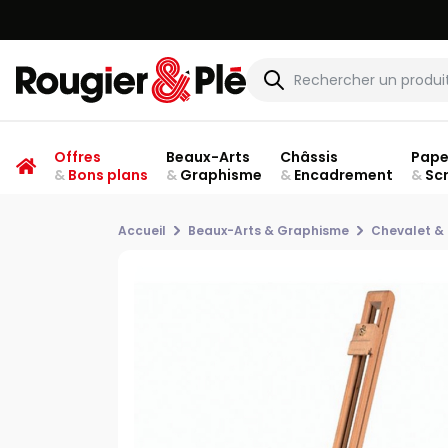
Offres
Beaux-Arts
Châssis
Pape
&
Bons plans
&
Graphisme
&
Encadrement
&
Sc
Accueil
Beaux-Arts & Graphisme
Chevalet &