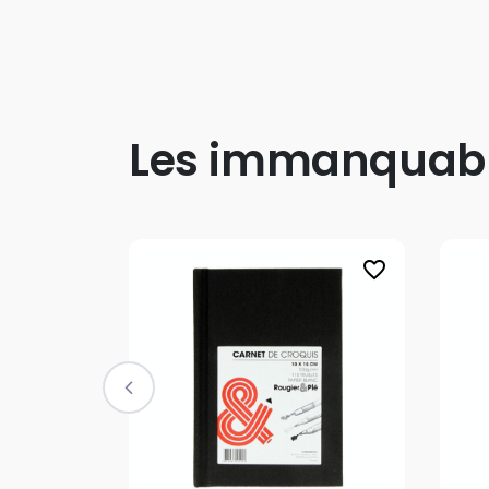
Les immanquab
favorite_border