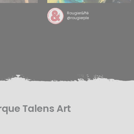
Rougier&Plé
@rougierple
rque Talens Art