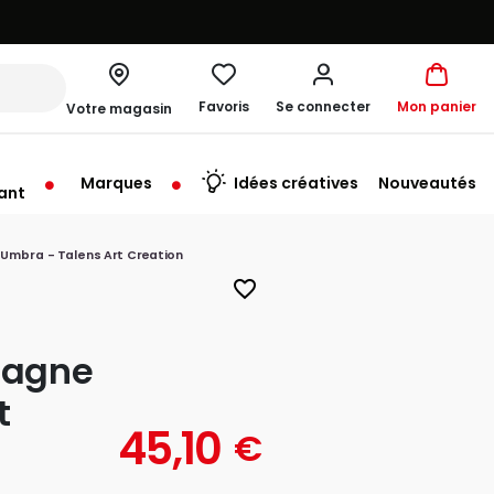
Favoris
Se connecter
Mon panier
Votre magasin
Marques
Idées créatives
Nouveautés
ant
me à 19:30
mbra - Talens Art Creation
favorite_border
pagne
t
45,10
€