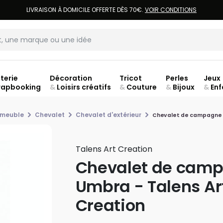
LIVRAISON À DOMICILE OFFERTE DÈS 70€.
VOIR CONDITIONS
terie
Décoration
Tricot
Perles
Jeux
rapbooking
&
Loisirs créatifs
&
Couture
&
Bijoux
&
Enf
Fer
 meuble
Chevalet
Chevalet d'extérieur
Chevalet de campagne U
Talens Art Creation
Chevalet de cam
Umbra - Talens Ar
Creation