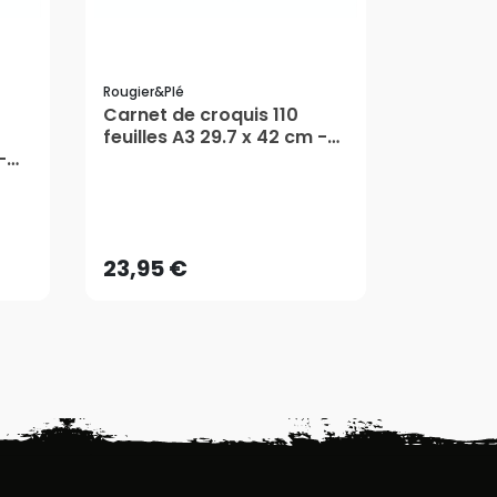
Rougier&plé
Talens Art
Carnet de croquis 110
Chevalet
feuilles A3 29.7 x 42 cm -
en hêtre
-
Rougier&Plé
Creatio
5/5
23,95 €
164,35
AJOUTER AU PANIER
AJ
23,95 €
164,35