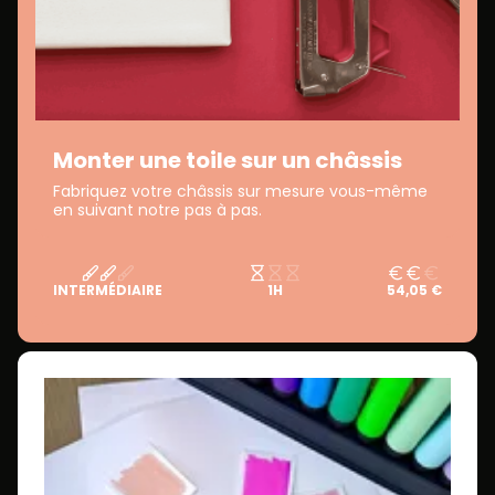
Monter une toile sur un châssis
Fabriquez votre châssis sur mesure vous-même
en suivant notre pas à pas.
INTERMÉDIAIRE
1H
54,05 €