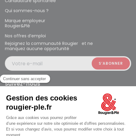
Candidature spontanée
Qui sommes-nous ?
Marque employeur
Rougier&Plé
Nos offres d’emploi
Rejoignez la communauté Rougier et ne
manquez aucune opportunité
Votre e-mail
Suivez-nous
Rougier et Plé 2024 Copyright
Ferme à 19:00