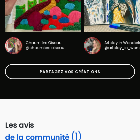
Chaumière Oiseau
Artclay in Wonder
@chaumiere.oiseau
@artclay_in_won
PARTAGEZ VOS CRÉATIONS
Les avis
(1)
de la communité