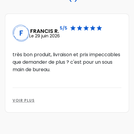





5/5
FRANCIS R.
F
Le 29 juin 2026
très bon produit, livraison et prix impeccables
que demander de plus ? c'est pour un sous
main de bureau.
VOIR PLUS