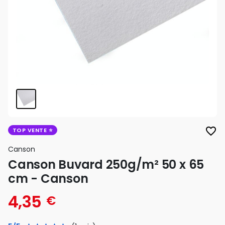
favorite_border
TOP VENTE
Canson
Canson Buvard 250g/m² 50 x 65
cm - Canson
4,35
€