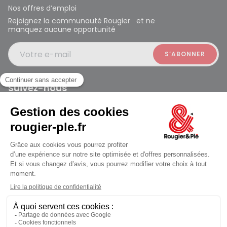
Nos offres d’emploi
Rejoignez la communauté Rougier et ne
manquez aucune opportunité
Votre e-mail
Suivez-nous
Rougier et Plé 2024 Copyright
ouvert à 10:00
Mentions légales
Conditions générales des ventes
Données personnelles