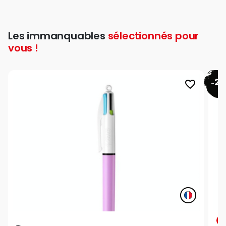
Les immanquables
sélectionnés pour
vous !
26
favorite_border
-
P