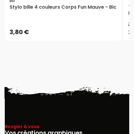
Bic
Stylo bille 4 couleurs Corps Fun Mauve - Bic
Ti
Ru
3
3,80 €
2
Rougier & vous
Vos créations graphiques