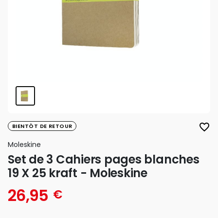
favorite_border
BIENTÔT DE RETOUR
Moleskine
Set de 3 Cahiers pages blanches
19 X 25 kraft - Moleskine
26,95
€