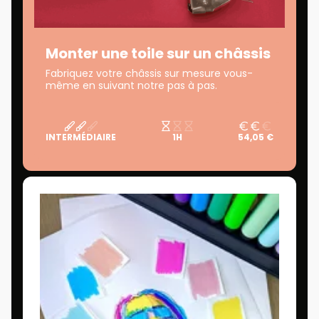
Monter une toile sur un châssis
Fabriquez votre châssis sur mesure vous-
même en suivant notre pas à pas.
INTERMÉDIAIRE
1H
54,05 €