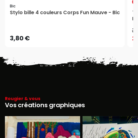
P
Bic
Stylo bille 4 couleurs Corps Fun Mauve - Bic
Ti
Ru
3
3,80 €
2
Rougier & vous
Vos créations graphiques