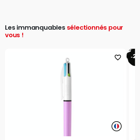
Les immanquables
sélectionnés pour
vous !
26
favorite_border
-