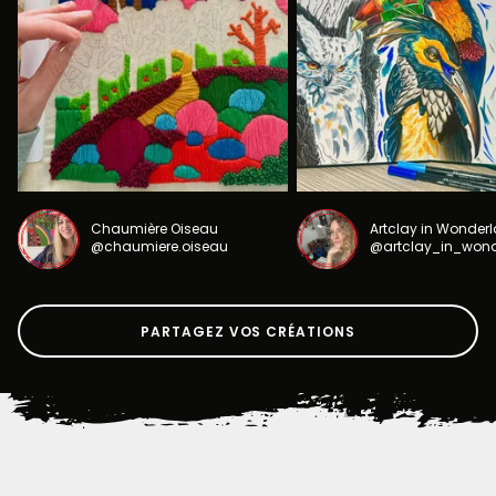
Chaumière Oiseau
Artclay in Wonder
@chaumiere.oiseau
@artclay_in_won
PARTAGEZ VOS CRÉATIONS