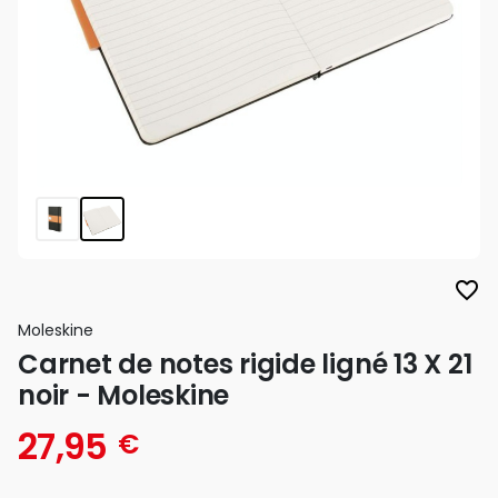
favorite_border
Moleskine
Carnet de notes rigide ligné 13 X 21
noir - Moleskine
27,95
€