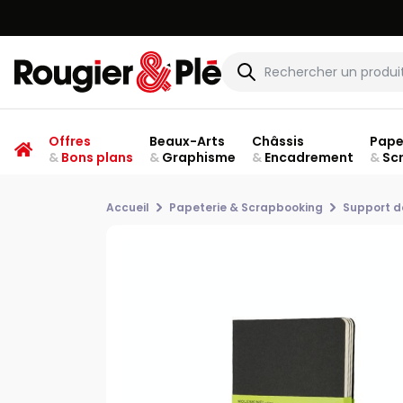
Offres
Beaux-Arts
Châssis
Pape
&
Bons plans
&
Graphisme
&
Encadrement
&
Sc
Accueil
Papeterie & Scrapbooking
Support d