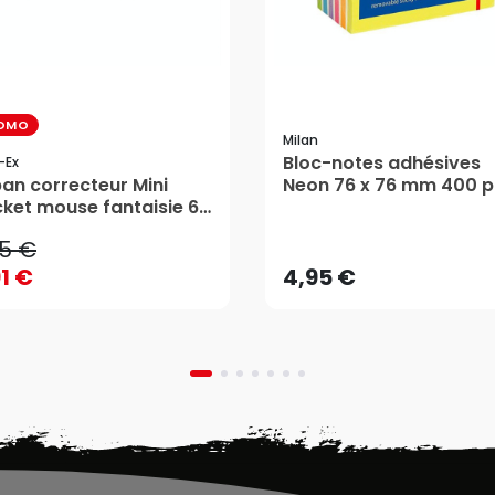
OMO
Milan
Bloc-notes adhésives
-Ex
95 €
an correcteur Mini
Neon 76 x 76 mm 400 p
ket mouse fantaisie 6
- MILAN
91 €
4,95 €
 5mm - Tipp-Ex
95 €
AJOUTER AU PANIER
AJOUTER AU PANIER
91 €
4,95 €