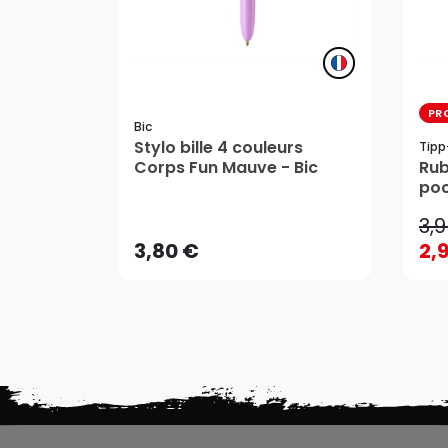
PR
Bic
Stylo bille 4 couleurs
Tipp
3,
Corps Fun Mauve - Bic
Rub
poc
3,80 €
2,
m x
3,
AJOUTER AU PANIER
3,80 €
2,