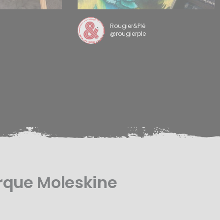
Rougier&Plé
@rougierple
rque Moleskine