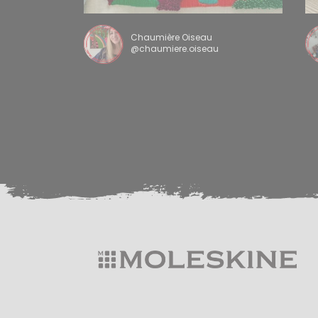
Chaumière Oiseau
@chaumiere.oiseau