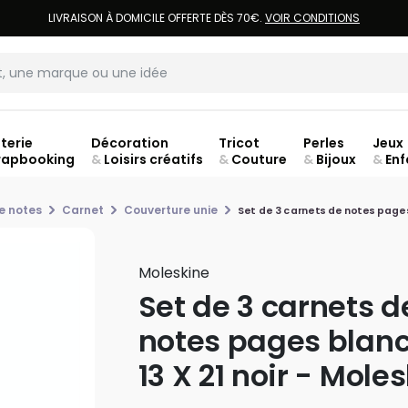
LIVRAISON À DOMICILE OFFERTE DÈS 70€.
VOIR CONDITIONS
terie
Décoration
Tricot
Perles
Jeux
rapbooking
&
Loisirs créatifs
&
Couture
&
Bijoux
&
Enf
ouve
e notes
Carnet
Couverture unie
Set de 3 carnets de notes pages 
Moleskine
Set de 3 carnets d
notes pages blan
13 X 21 noir - Mole