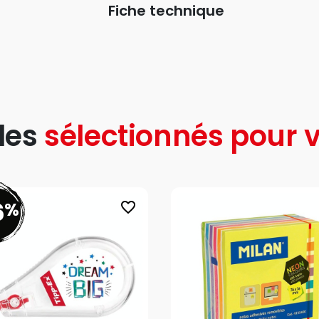
Fiche technique
les
sélectionnés pour v
6
%
favorite_border