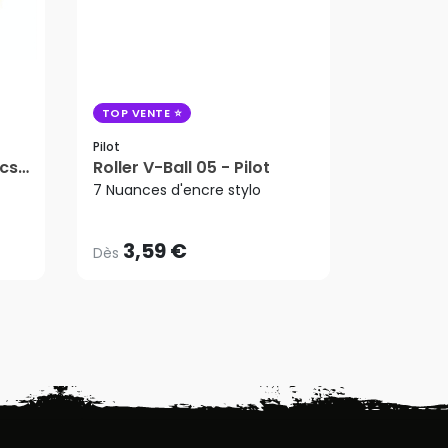
TOP VENTE
Pilot
Feutre 
Pilot
cs
Roller V-Ball 05 - Pilot
- Pilot
3,59 €
3,9
Dès
Dès
7 Nuances d'encre stylo
6 Nuances
3,59 €
3,9
Dès
Dès