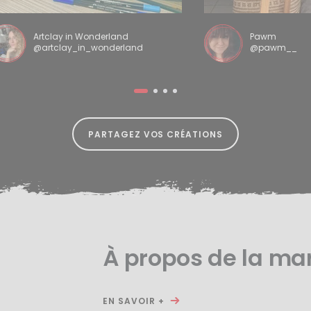
Artclay in Wonderland
Pawm
@artclay_in_wonderland
@pawm__
PARTAGEZ VOS CRÉATIONS
À propos de la ma
EN SAVOIR +