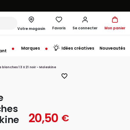
Favoris
Se connecter
Mon panier
Votre magasin
Marques
Idées créatives
Nouveautés
ant
rt à 10:00
blanches 13 X 21 noir - Moleskine
favorite_border
e
ches
20,50
€
skine