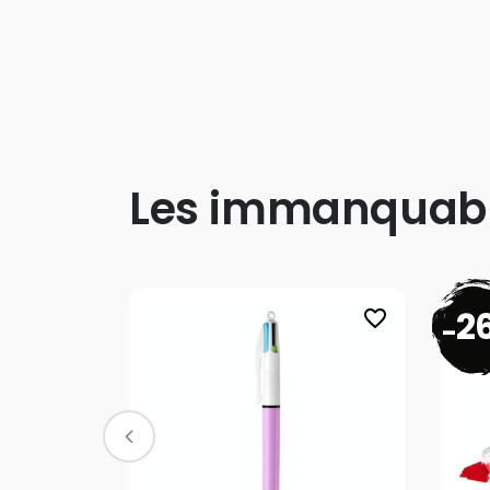
Les immanquab
2
favorite_border
-