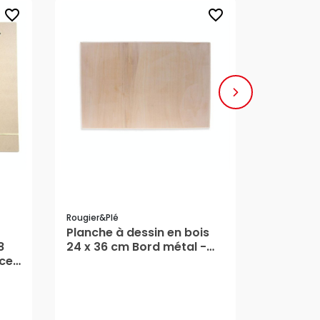
favorite_border
favorite_border
TOP VENT
Rougier&plé
Planche à dessin en bois
Staedtler
8
24 x 36 cm Bord métal -
Planche 
nces
Rougier&Plé
Staedtle
63,20 €
180,45