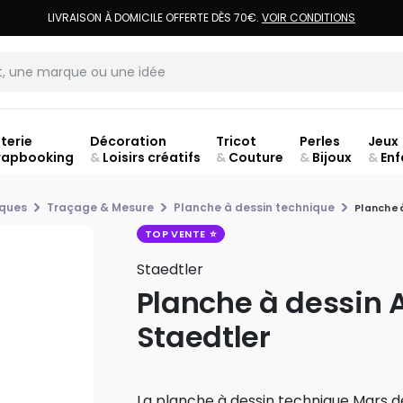
LIVRAISON À DOMICILE OFFERTE DÈS 70€.
VOIR CONDITIONS
terie
Décoration
Tricot
Perles
Jeux
rapbooking
&
Loisirs créatifs
&
Couture
&
Bijoux
&
Enf
Fer
iques
Traçage & Mesure
Planche à dessin technique
Planche à
TOP VENTE
Staedtler
Planche à dessin 
Staedtler
La planche à dessin technique Mars de