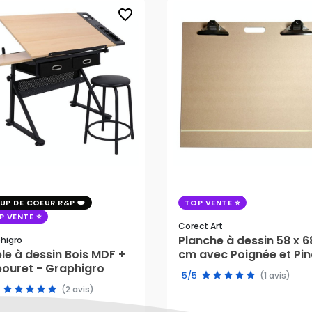
favorite_border
UP DE COEUR R&P
TOP VENTE
P VENTE
Corect Art
Planche à dessin 58 x 6
higro
le à dessin Bois MDF +
cm avec Poignée et Pi
ouret - Graphigro
- Corect Art
5,00 €
23,80 €
5/5
(1 avis)
(2 avis)