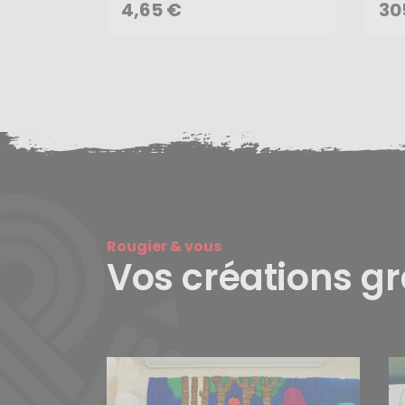
AJOUTER AU PANIER
4,65 €
30
Rougier & vous
Vos créations g