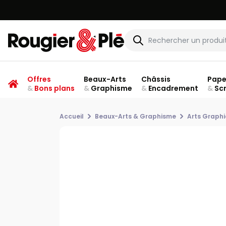
Offres
Beaux-Arts
Châssis
Pape
&
Bons plans
&
Graphisme
&
Encadrement
&
Sc
Accueil
Beaux-Arts & Graphisme
Arts Graph