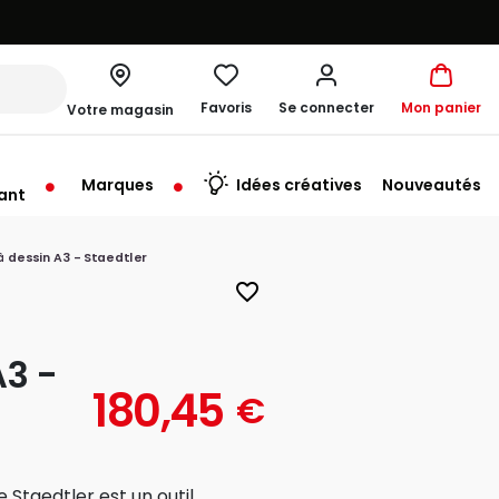
Favoris
Se connecter
Mon panier
Votre magasin
Marques
Idées créatives
Nouveautés
ant
me à 19:30
 dessin A3 - Staedtler
favorite_border
A3 -
180,45
€
 Staedtler est un outil