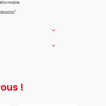
déformable.
 dessiner
"
ous !