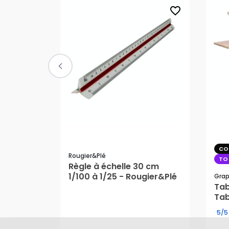
favorite_border
CO
Rougier&plé
TO
Règle à échelle 30 cm
1/100 à 1/25 - Rougier&Plé
Grap
Tab
Tab
4,65 €
30
5/5