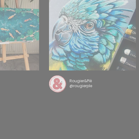
Rougier&Plé
@rougierple