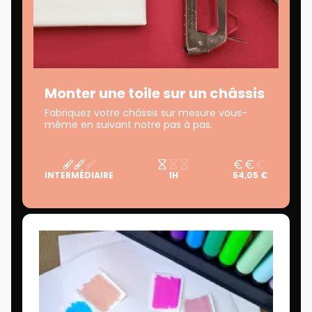
Monter une toile sur un châssis
Fabriquez votre châssis sur mesure vous-
même en suivant notre pas à pas.
INTERMÉDIAIRE
1H
54,05 €