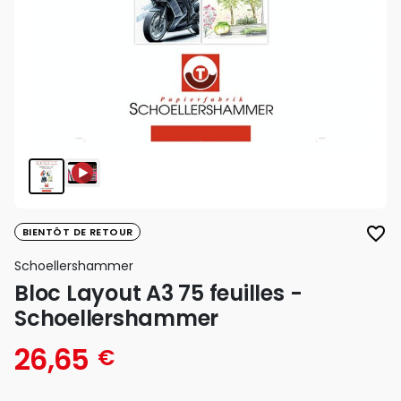
favorite_border
BIENTÔT DE RETOUR
Schoellershammer
Bloc Layout A3 75 feuilles -
Schoellershammer
26,65
€