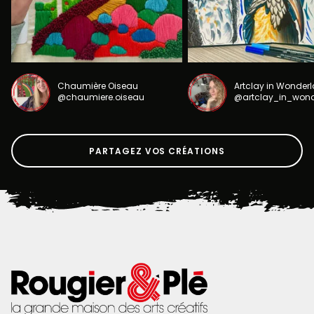
Chaumière Oiseau
Artclay in Wonder
@chaumiere.oiseau
@artclay_in_won
PARTAGEZ VOS CRÉATIONS