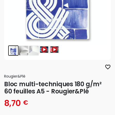
favorite_border
Rougier&plé
Bloc multi-techniques 180 g/m²
60 feuilles A5 - Rougier&Plé
8,70
€