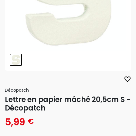
favorite_border
Décopatch
Lettre en papier mâché 20,5cm S -
Décopatch
5,99
€