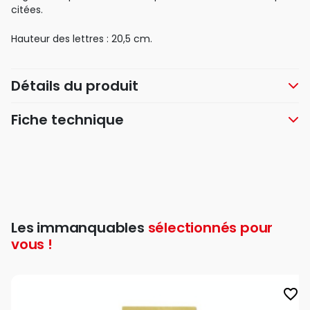
citées.
Hauteur des lettres : 20,5 cm.
Détails du produit
Fiche technique
Les immanquables
sélectionnés pour
vous !
favorite_border