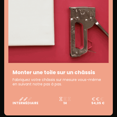
Monter une toile sur un châssis
Fabriquez votre châssis sur mesure vous-même
en suivant notre pas à pas.
INTERMÉDIAIRE
1H
54,05 €