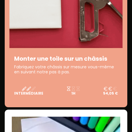
Monter une toile sur un châssis
Fabriquez votre châssis sur mesure vous-même
en suivant notre pas à pas.
INTERMÉDIAIRE
1H
54,05 €