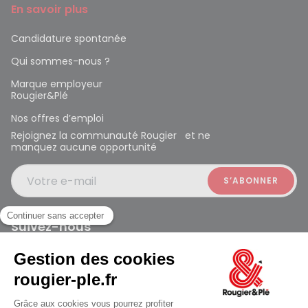
En savoir plus
Candidature spontanée
Qui sommes-nous ?
Marque employeur
Rougier&Plé
Nos offres d’emploi
Rejoignez la communauté Rougier et ne
manquez aucune opportunité
Votre e-mail
Suivez-nous
Rougier et Plé 2024 Copyright
ouvert à 10:00