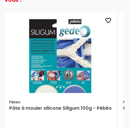
favorite_border
Pébéo
Pé
Pâte à mouler silicone Siligum 100g - Pébéo
Hu