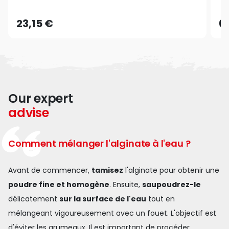
23,15 €
6
Our expert
advise
Comment mélanger l'alginate à l'eau ?
Avant de commencer,
tamisez
l'alginate pour obtenir une
poudre fine et homogène
. Ensuite,
saupoudrez-le
délicatement
sur la surface de l'eau
tout en
mélangeant vigoureusement avec un fouet. L'objectif est
d'éviter les grumeaux. Il est important de procéder