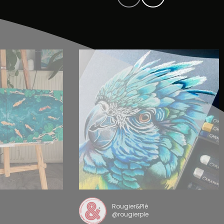
Rougier&Plé
@rougierple