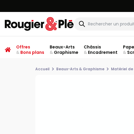
Offres
Beaux-Arts
Châssis
Pape
&
Bons plans
&
Graphisme
&
Encadrement
&
Sc
Accueil
Beaux-Arts & Graphisme
Matériel de