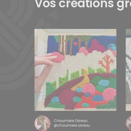
Vos créations g
Chaumière Oiseau
@chaumiere.oiseau