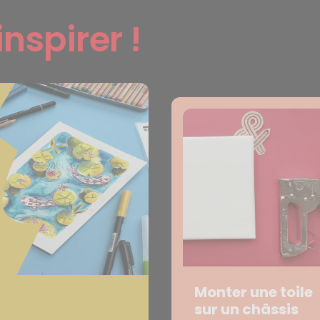
inspirer !
Monter une toile
sur un châssis