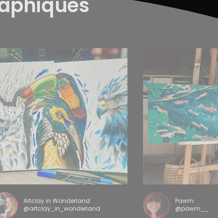
raphiques
Artclay in Wonderland
Pawm
@artclay_in_wonderland
@pawm__