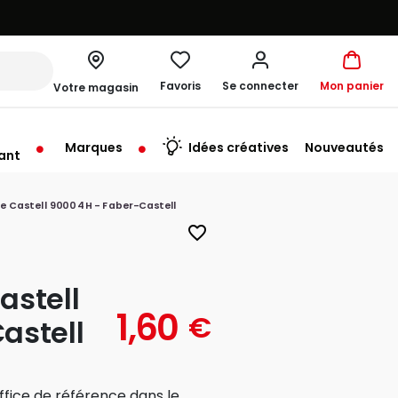
Favoris
Se connecter
Mon panier
Votre magasin
Marques
Idées créatives
Nouveautés
ant
u'au Vendredi à 09:30
e Castell 9000 4H - Faber-Castell
favorite_border
astell
1,60
€
astell
ffice de référence dans le