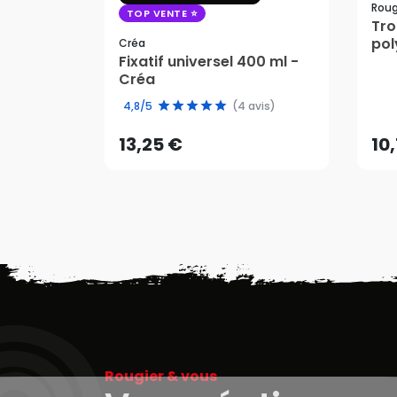
Roug
TOP VENTE
Tro
pol
Créa
Fixatif universel 400 ml -
Rou
Créa
13,25 €
10
4,8/5
(4 avis)
AJOUTER AU PANIER
13,25 €
10
Rougier & vous