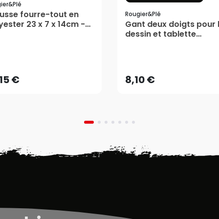
ier&plé
usse fourre-tout en
Rougier&plé
yester 23 x 7 x 14cm -
Gant deux doigts pour 
gier&Plé
dessin et tablette
graphique - Rougier&P
,15 €
8,10 €
AJOUTER AU PANIER
AJOUTER AU PANIER
,15 €
8,10 €