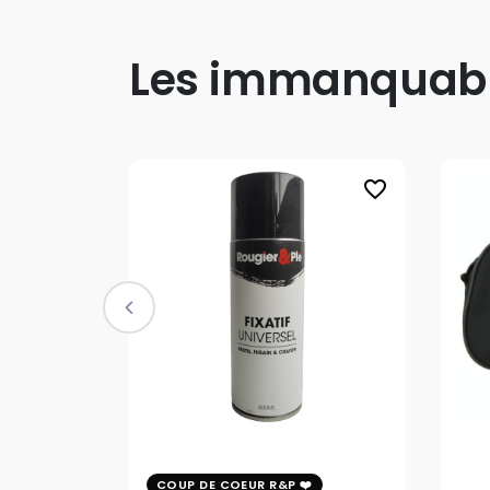
Les immanquab
favorite_border
COUP DE COEUR R&P