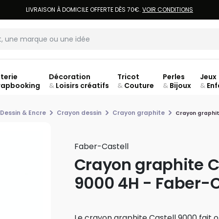
LIVRAISON À DOMICILE OFFERTE DÈS 70€.
VOIR CONDITIONS
terie
Décoration
Tricot
Perles
Jeux
rapbooking
&
Loisirs créatifs
&
Couture
&
Bijoux
&
Enf
jusq
 Dessin & Encre
Crayon dessin
Crayon graphite
Crayon graphit
Faber-Castell
Crayon graphite C
9000 4H - Faber-C
Le crayon graphite Castell 9000 fait o