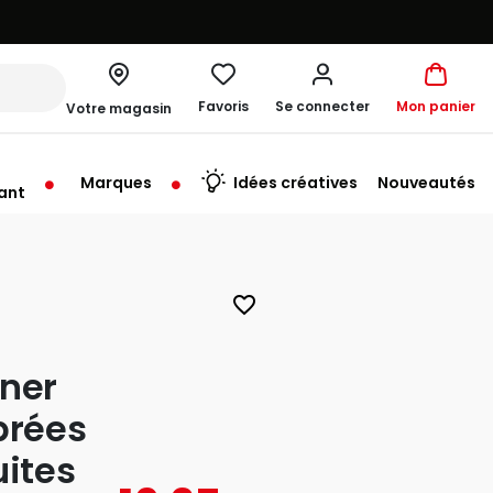
Favoris
Se connecter
Mon panier
Votre magasin
Marques
Idées créatives
Nouveautés
ant
me à 19:30
favorite_border
iner
brées
uites