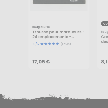
CO
Rougier&plé
Trousse pour marqueurs -
Roug
24 emplacements -
Gan
Rougier&Plé
des
5/5
(1 avis)
gra
17,05 €
8,
AJOUTER AU PANIER
17,05 €
8,