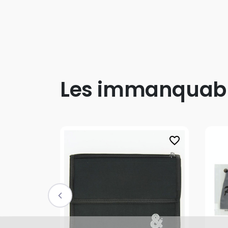
Les immanquab
favorite_border