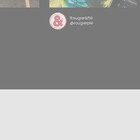
Rougier&Plé
@rougierple