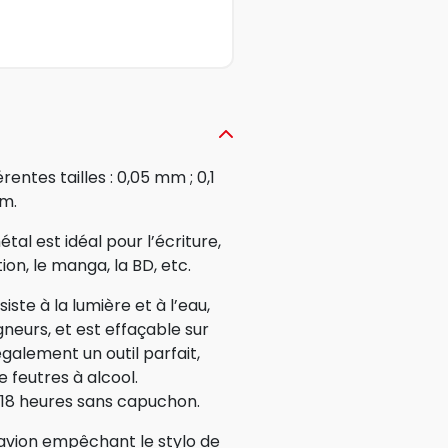
entes tailles : 0,05 mm ; 0,1
mm.
al est idéal pour l’écriture,
ation, le manga, la BD, etc.
te à la lumière et à l’eau,
gneurs, et est effaçable sur
galement un outil parfait,
 feutres à alcool.
18 heures sans capuchon.
é avion empêchant le stylo de