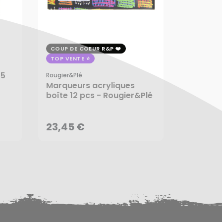
COUP DE COEUR R&P
Créa
TOP VENTE
Feutre 
75
Gris 6 p
Rougier&plé
Marqueurs acryliques
boîte 12 pcs - Rougier&Plé
23,45 €
15,25 
AJOUTER AU PANIER
AJ
23,45 €
15,25 