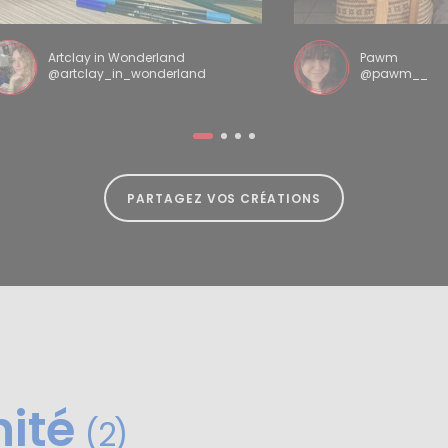
Artclay in Wonderland
Pawm
@artclay_in_wonderland
@pawm__
PARTAGEZ VOS CRÉATIONS
nité
(2)