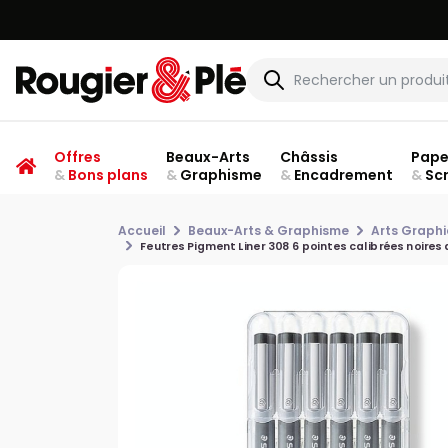
Offres
Beaux-Arts
Châssis
Pape
&
Bons plans
&
Graphisme
&
Encadrement
&
Sc
Accueil
Beaux-Arts & Graphisme
Arts Graph
Feutres Pigment Liner 308 6 pointes calibrées noires 