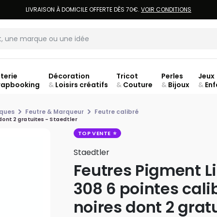
LIVRAISON À DOMICILE OFFERTE DÈS 70€.
VOIR CONDITIONS
terie
Décoration
Tricot
Perles
Jeux
rapbooking
&
Loisirs créatifs
&
Couture
&
Bijoux
&
Enf
Fer
iques
Feutre & Marqueur
Feutre calibré
dont 2 gratuites - Staedtler
TOP VENTE
Staedtler
Feutres Pigment L
308 6 pointes cali
noires dont 2 grat