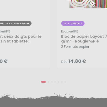
UP DE COEUR R&P
TOP VENTE
ier&plé
Rougier&plé
t deux doigts pour le
Bloc de papier Layout 
sin et tablette
g/m² - Rougier&Plé
14,80 €
Dès
phique - Rougier&Plé
10 €
2 Formats papier
AJOUTER AU PANIER
10 €
14,80 €
Dès