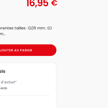
16,95
€
entes tailles : 0,05 mm ; 0,1
...
JOUTER AU PANIER
ais
€ d'achat*
dards