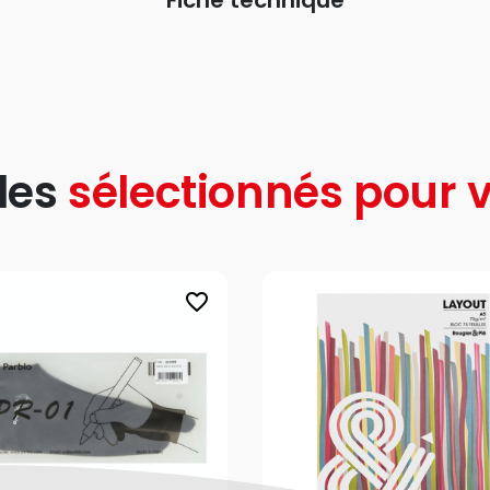
Fiche technique
les
sélectionnés pour v
favorite_border