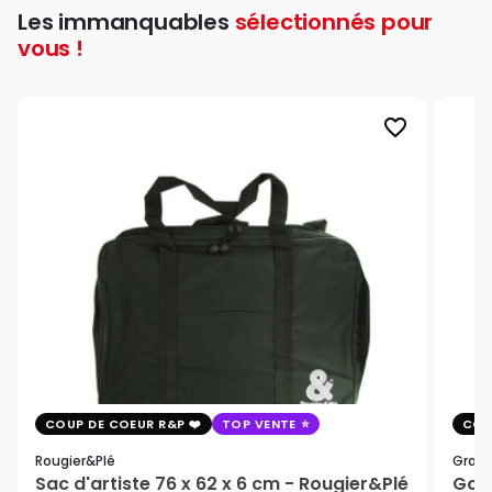
Les immanquables
sélectionnés pour
vous !
favorite_border
COUP DE COEUR R&P
TOP VENTE
COU
Rougier&plé
Graph
Sac d'artiste 76 x 62 x 6 cm - Rougier&Plé
Gomm