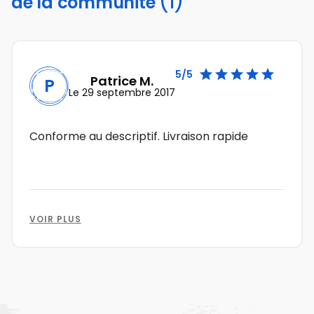
(1)
de la communité





5/5
Patrice M.
P
Le 29 septembre 2017
Conforme au descriptif. Livraison rapide
VOIR PLUS