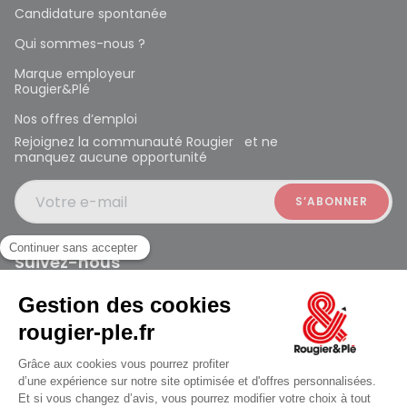
Candidature spontanée
Qui sommes-nous ?
Marque employeur
Rougier&Plé
Nos offres d’emploi
Rejoignez la communauté Rougier et ne
manquez aucune opportunité
Votre e-mail
Suivez-nous
Rougier et Plé 2024 Copyright
Ferme à 19:00