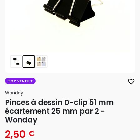
favorite_border
TOP VENTE
Wonday
Pinces à dessin D-clip 51 mm
écartement 25 mm par 2 -
Wonday
2,50
€