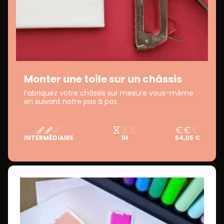
Monter une toile sur un châssis
Fabriquez votre châssis sur mesure vous-même
en suivant notre pas à pas.
INTERMÉDIAIRE
1H
54,05 €