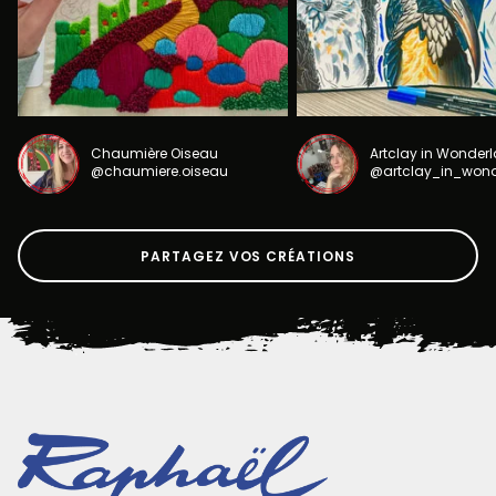
Chaumière Oiseau
Artclay in Wonder
@chaumiere.oiseau
@artclay_in_won
PARTAGEZ VOS CRÉATIONS