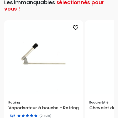
Les immanquables
sélectionnés pour
vous !
favorite_border
Rotring
Rougier&plé
Vaporisateur à bouche - Rotring
Chevalet de 
5/5
(2 avis)