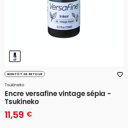
favorite_border
BIENTÔT DE RETOUR
Tsukineko
Encre versafine vintage sépia -
Tsukineko
11,59
€