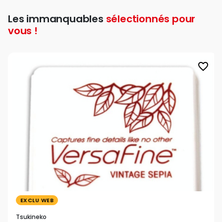
Les immanquables
sélectionnés pour
vous !
favorite_border
EXCLU WEB
Tsukineko