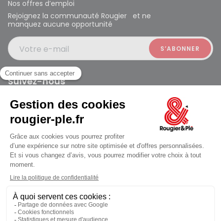
Nos offres d’emploi
Rejoignez la communauté Rougier et ne
manquez aucune opportunité
Votre e-mail
Suivez-nous
Rougier et Plé 2024 Copyright
ouvert à 10:00
Mentions légales
Conditions générales des ventes
Données personnelles