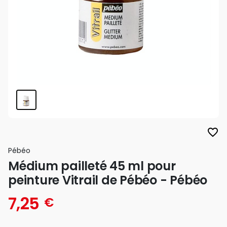
favorite_border
Pébéo
Médium pailleté 45 ml pour
peinture Vitrail de Pébéo - Pébéo
7,25
€