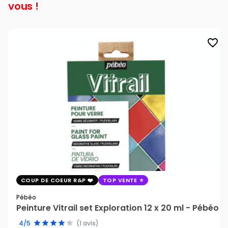
vous !
favorite_border
COUP DE COEUR R&P
TOP VENTE
Pébéo
Peinture Vitrail set Exploration 12 x 20 ml - Pébéo
4/5
(1 avis)