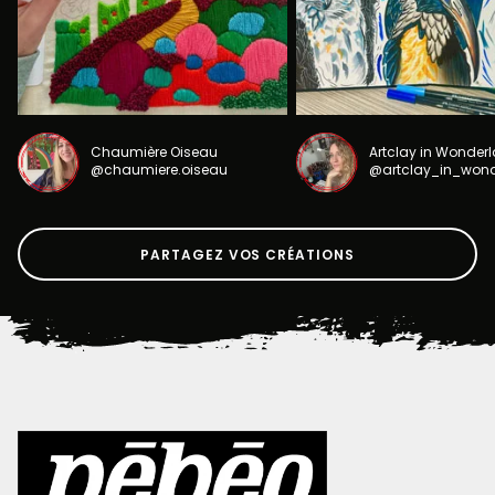
Chaumière Oiseau
Artclay in Wonder
@chaumiere.oiseau
@artclay_in_won
PARTAGEZ VOS CRÉATIONS