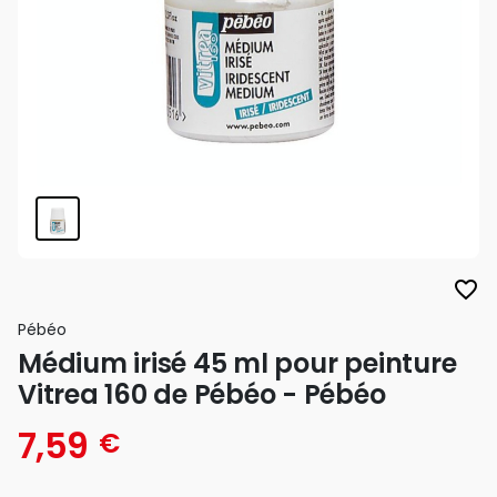
favorite_border
Pébéo
Médium irisé 45 ml pour peinture
Vitrea 160 de Pébéo - Pébéo
7,59
€