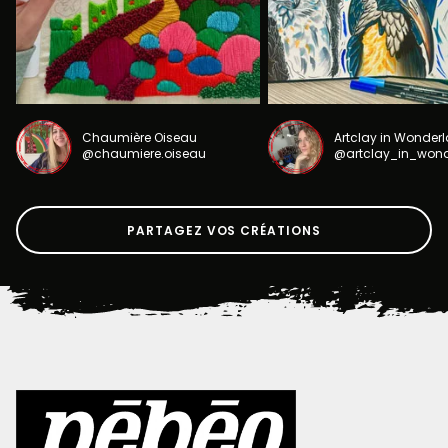
Chaumière Oiseau
Artclay in Wonder
@chaumiere.oiseau
@artclay_in_won
PARTAGEZ VOS CRÉATIONS