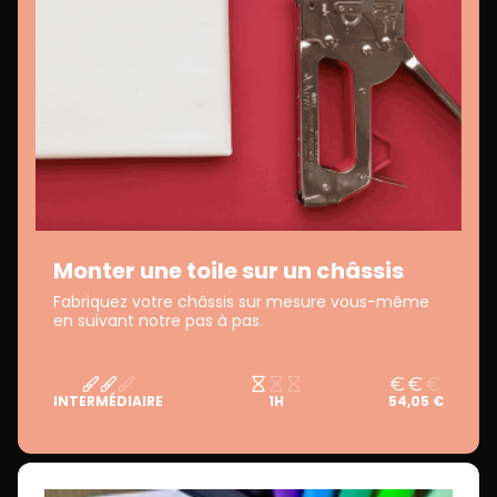
Monter une toile sur un châssis
Fabriquez votre châssis sur mesure vous-même
en suivant notre pas à pas.
INTERMÉDIAIRE
1H
54,05 €