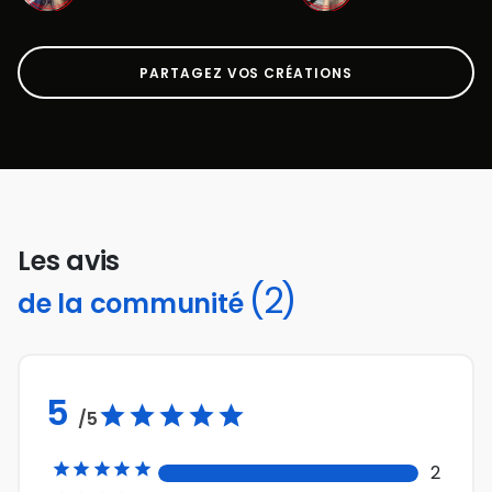
PARTAGEZ VOS CRÉATIONS
Les avis
(2)
de la communité
5
/5





2