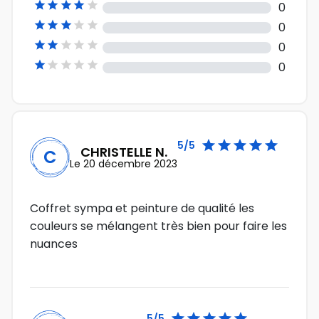





0





0





0





0





5/5
CHRISTELLE N.
C
Le 20 décembre 2023
Coffret sympa et peinture de qualité les
couleurs se mélangent très bien pour faire les
nuances





5/5