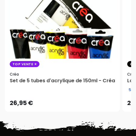
TOP VENTE
CO
Créa
Cré
Set de 5 tubes d'acrylique de 150ml - Créa
Lot
5/5
26,95 €
28