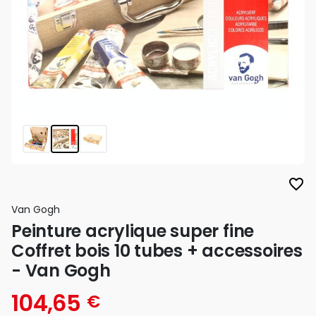
favorite_border
Van Gogh
Peinture acrylique super fine
Coffret bois 10 tubes + accessoires
- Van Gogh
104,65
€