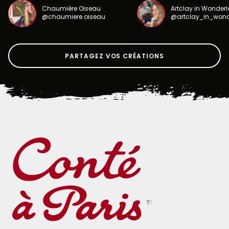
Chaumière Oiseau
Artclay in Wonder
@chaumiere.oiseau
@artclay_in_won
PARTAGEZ VOS CRÉATIONS