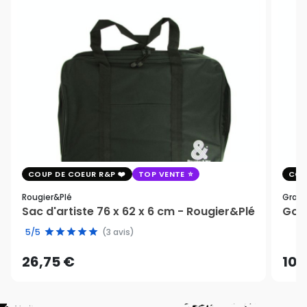
COUP DE COEUR R&P
TOP VENTE
COU
Rougier&plé
Graph
Sac d'artiste 76 x 62 x 6 cm - Rougier&Plé
Gomm
5/5
(3 avis)
26,75 €
10,