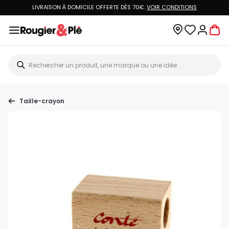
LIVRAISON À DOMICILE OFFERTE DÈS 70€.
VOIR CONDITIONS
Taille-crayon