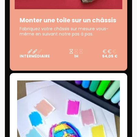
Monter une toile sur un châssis
Fabriquez votre châssis sur mesure vous-
même en suivant notre pas à pas.
INTERMÉDIAIRE
1H
54,05 €