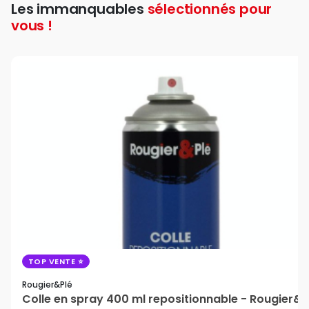
Les immanquables
sélectionnés pour
vous !
favori
TOP VENTE
Rougier&plé
Colle en spray 400 ml repositionnable - Rougier&P