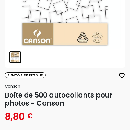
favorite_border
BIENTÔT DE RETOUR
Canson
Boîte de 500 autocollants pour
photos - Canson
8,80
€