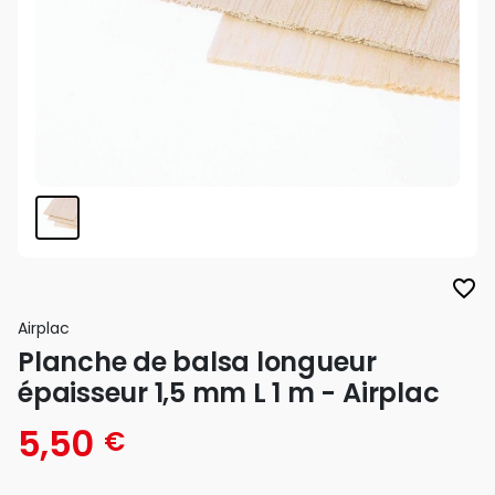
favorite_border
Airplac
Planche de balsa longueur
épaisseur 1,5 mm L 1 m - Airplac
5,50
€