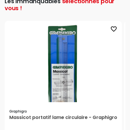
Les immanquables
sélectionnés pour
vous !
favorite_border
Graphigro
Massicot portatif lame circulaire - Graphigro