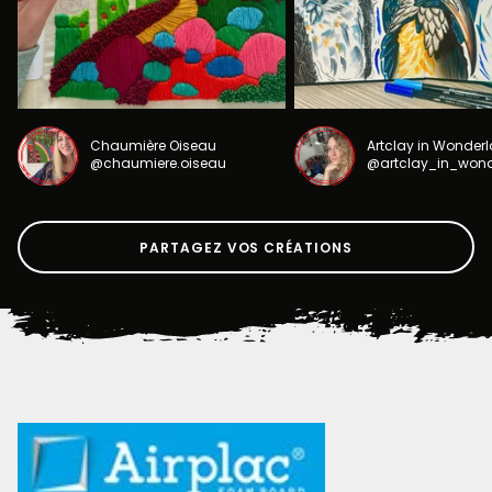
Chaumière Oiseau
Artclay in Wonder
@chaumiere.oiseau
@artclay_in_won
PARTAGEZ VOS CRÉATIONS