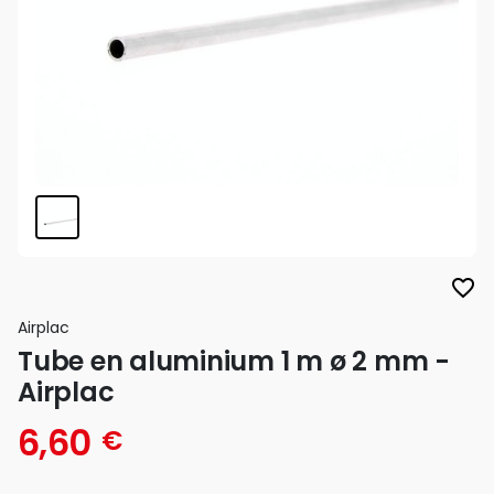
favorite_border
Airplac
Tube en aluminium 1 m ø 2 mm -
Airplac
6,60
€