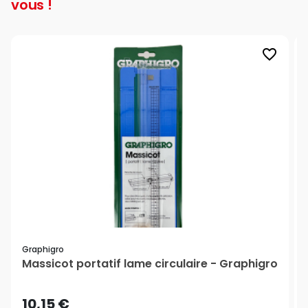
vous !
favorite_border
Graphigro
Massicot portatif lame circulaire - Graphigro
10,15 €