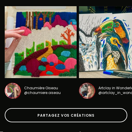
Chaumière Oiseau
Artclay in Wonder
@chaumiere.oiseau
@artclay_in_won
PARTAGEZ VOS CRÉATIONS