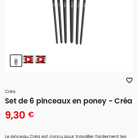
favorite_border
Créa
Set de 6 pinceaux en poney - Créa
9,30
€
Le pinceau Créa est conçu pour travailler facilement les