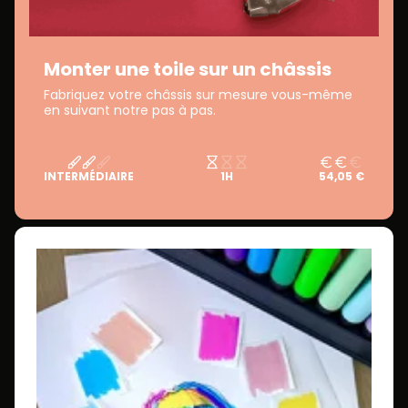
Monter une toile sur un châssis
Fabriquez votre châssis sur mesure vous-même
en suivant notre pas à pas.
INTERMÉDIAIRE
1H
54,05 €