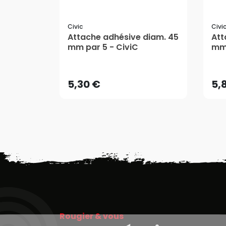
Civic
Civi
Attache adhésive diam. 45
Att
mm par 5 - CiviC
mm 
5,30 €
5,
AJOUTER AU PANIER
5,30 €
5,
Rougier & vous