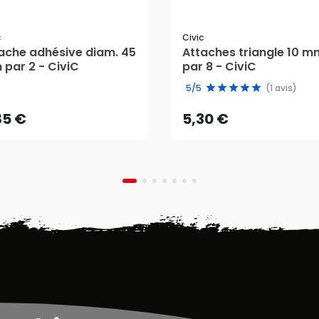
c
Civic
ache adhésive diam. 45
Attaches triangle 10 m
par 2 - CiviC
par 8 - CiviC
85 €
5,30 €
5/5
(1 avis)
AJOUTER AU PANIER
AJOUTER AU PANIER
85 €
5,30 €