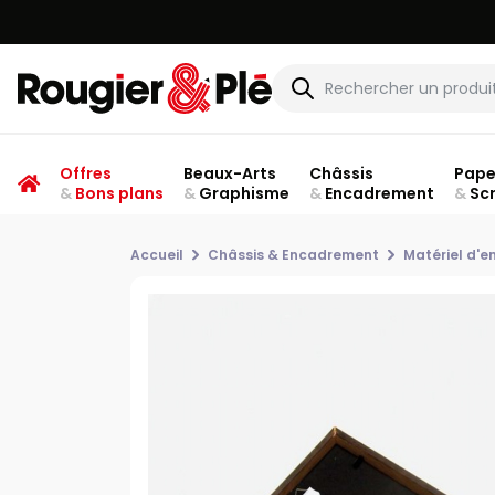
Offres
Beaux-Arts
Châssis
Pape
&
Bons plans
&
Graphisme
&
Encadrement
&
Sc
Accueil
Châssis & Encadrement
Matériel d'