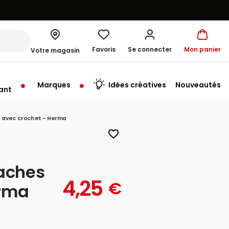
Favoris
Se connecter
Mon panier
Votre magasin
Marques
Idées créatives
Nouveautés
ant
 avec crochet - Herma
favorite_border
taches
4,25
€
erma