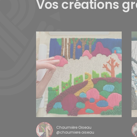
Vos créations g
Chaumière Oiseau
@chaumiere.oiseau