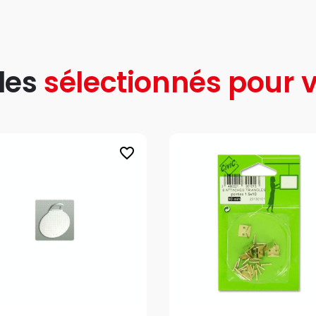
les
sélectionnés pour v
favorite_border