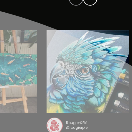
Rougier&Plé
@rougierple