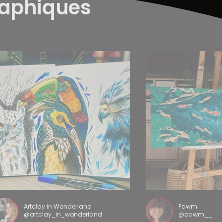
raphiques
Artclay in Wonderland
Pawm
@artclay_in_wonderland
@pawm__