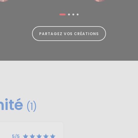
PARTAGEZ VOS CRÉATIONS
nité
(1)





5/5