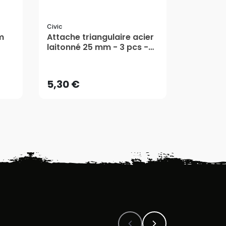
Civic
Civic
m
Attache triangulaire acier
Attache 
laitonné 25 mm - 3 pcs -
acier la
5,30 €
5,30 €
CiviC
- CiviC
AJOUTER AU PANIER
AJ
5,30 €
5,30 €