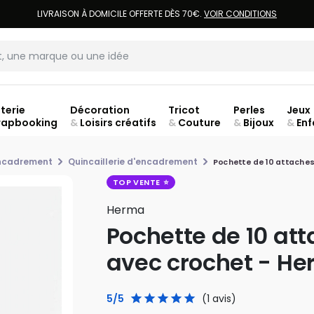
LIVRAISON À DOMICILE OFFERTE DÈS 70€.
VOIR CONDITIONS
terie
Décoration
Tricot
Perles
Jeux
rapbooking
&
Loisirs créatifs
&
Couture
&
Bijoux
&
Enf
encadrement
Quincaillerie d'encadrement
Pochette de 10 attaches
TOP VENTE
Herma
Pochette de 10 at
avec crochet - H
5/5
(1 avis)