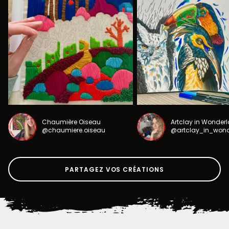
Chaumière Oiseau
Artclay in Wonder
@chaumiere.oiseau
@artclay_in_won
PARTAGEZ VOS CRÉATIONS