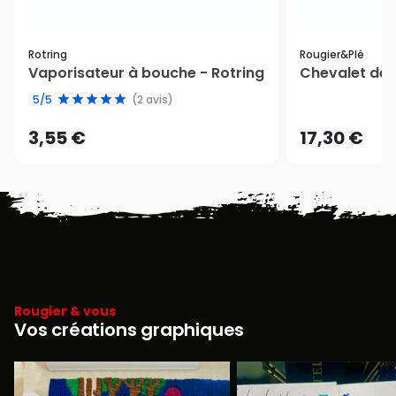
Rotring
Rougier&plé
Vaporisateur à bouche - Rotring
Chevalet de 
5/5
(2 avis)
3,55 €
17,30 €
Rougier & vous
Vos créations graphiques