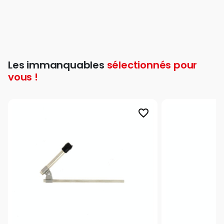
Les immanquables
sélectionnés pour
vous !
favorite_border