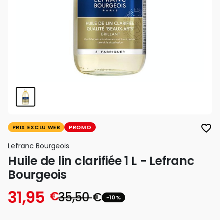
favorite_border
PRIX EXCLU WEB
PROMO
Lefranc Bourgeois
Huile de lin clarifiée 1 L - Lefranc
Bourgeois
31,95
€
35,50
€
-10%