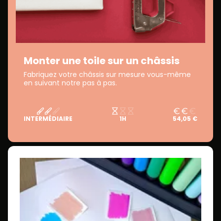
Monter une toile sur un châssis
Fabriquez votre châssis sur mesure vous-même
en suivant notre pas à pas.
INTERMÉDIAIRE
1H
54,05 €