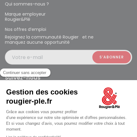
Qui sommes-nous ?
Marque employeur
Rougier&Plé
Nos offres d’emploi
Rejoignez la communauté Rougier et ne
manquez aucune opportunité
Votre e-mail
Suivez-nous
Rougier et Plé 2024 Copyright
ouvert à 10:00