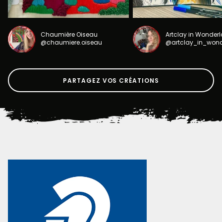
Chaumière Oiseau
Artclay in Wonder
@chaumiere.oiseau
@artclay_in_won
PARTAGEZ VOS CRÉATIONS