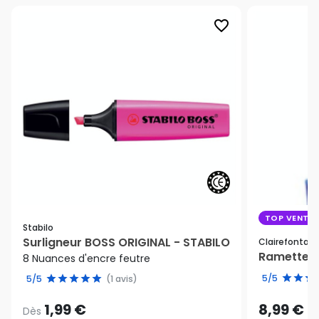
favorite_border
TOP VENTE
Stabilo
Surligneur BOSS ORIGINAL - STABILO
Clairefontain
Ramette de
8 Nuances d'encre feutre
5/5
5/5
(1 avis)
1,99 €
8,99 €
Dès