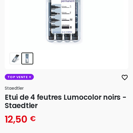
favorite_border
TOP VENTE
Staedtler
Etui de 4 feutres Lumocolor noirs -
Staedtler
12,50
€