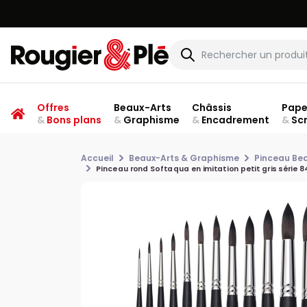
Offres
Beaux-Arts
Châssis
Pape
&
Bons plans
&
Graphisme
&
Encadrement
&
Sc
Accueil
Beaux-Arts & Graphisme
Pinceau Be
Pinceau rond Softaqua en imitation petit gris série 