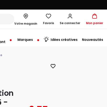
Favoris
Se connecter
Mon panier
Votre magasin
Marques
Idées créatives
Nouveautés
ant
rt à 10:00
le
favorite_border
tion
5 -