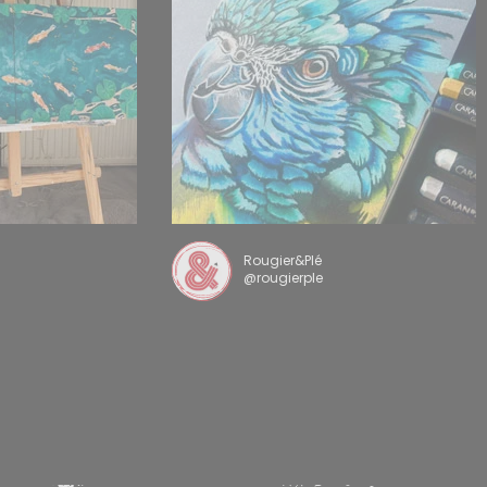
Rougier&Plé
@rougierple