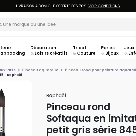
LIVRAISON À DOMICILE OFFERTE DÈS 70€.
VOIR CONDITIONS
terie
Décoration
Tricot
Perles
Jeux
rapbooking
&
Loisirs créatifs
&
Couture
&
Bijoux
&
Enf
ouve
aux-arts
Pinceau aquarelle
Pinceau rond pour peinture aquarel
845 - Raphaël
Raphaël
Pinceau rond
Softaqua en imita
petit gris série 84