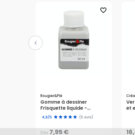
favorite_border
Rougier&plé
Cré
Gomme à dessiner
Ver
Frisquette liquide -
et 
7,95 €
Dès
16
Rougier&Plé
Cr
4,8/5
(5 avis)
7,95 €
16
Dès