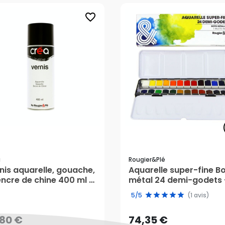
favorite_border
a
Rougier&plé
nis aquarelle, gouache,
Aquarelle super-fine Bo
encre de chine 400 ml -
métal 24 demi-godets 
,80 €
74,35 €
éa
Rougier&Plé
5/5
(1 avis)
AJOUTER AU PANIER
AJOUTER AU PANIER
,80 €
74,35 €