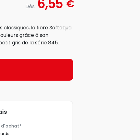
6,55
€
Dès
 classiques, la fibre Softaqua
 couleurs grâce à son
ion petit gris de la série 845...
ais
€ d'achat*
dards