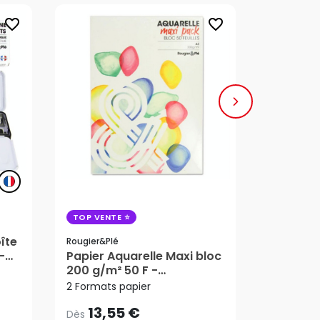
favorite_border
favorite_border
TOP VENTE
Pébéo
îte
Pinceau 
Rougier&plé
-
Papier Aquarelle Maxi bloc
Imitation
13,55 €
Dès
6,05 €
200 g/m² 50 F -
Rond n°
Rougier&Plé
2 Formats papier
AJ
13,55 €
6,05 €
Dès