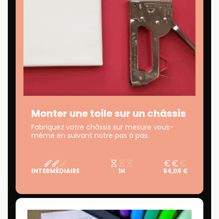
Monter une toile sur un châssis
Fabriquez votre châssis sur mesure vous-
même en suivant notre pas à pas.
INTERMÉDIAIRE
1H
54,05 €