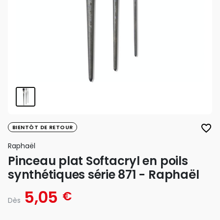
favorite_border
BIENTÔT DE RETOUR
Raphaël
Pinceau plat Softacryl en poils
synthétiques série 871 - Raphaël
5,05
€
Dès