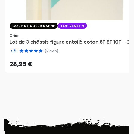
COUP DE COEUR R&P
TOP VENTE
Créa
Lot de 3 châssis figure entoilé coton 6F 8F 10F - Cr
5/5
(2 avis)
28,95 €