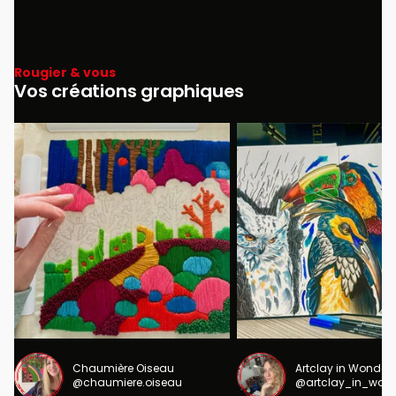
Rougier & vous
Vos créations graphiques
Chaumière Oiseau
Artclay in Wonder
@chaumiere.oiseau
@artclay_in_won