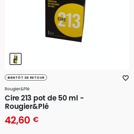
favorite_border
BIENTÔT DE RETOUR
Rougier&plé
Cire 213 pot de 50 ml -
Rougier&Plé
42,60
€