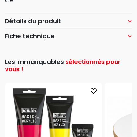
cire.
Détails du produit
Fiche technique
Les immanquables
sélectionnés pour
vous !
favorite_border