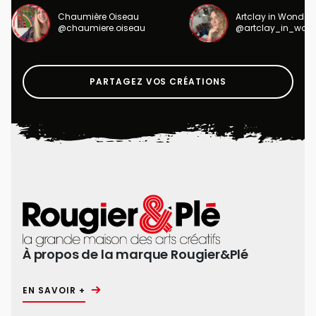
Chaumière Oiseau
Artclay in Wonder
@chaumiere.oiseau
@artclay_in_won
PARTAGEZ VOS CRÉATIONS
À propos de la marque Rougier&Plé
EN SAVOIR +