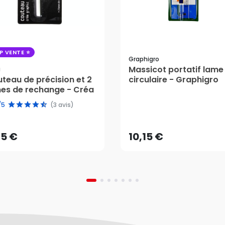
P VENTE
Graphigro
Massicot portatif lame
a
teau de précision et 2
circulaire - Graphigro
es de rechange - Créa
75 €
10,15 €
/5
(3 avis)
AJOUTER AU PANIER
AJOUTER AU PANIER
75 €
10,15 €