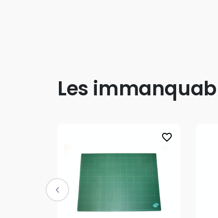
Les immanquab
favorite_border