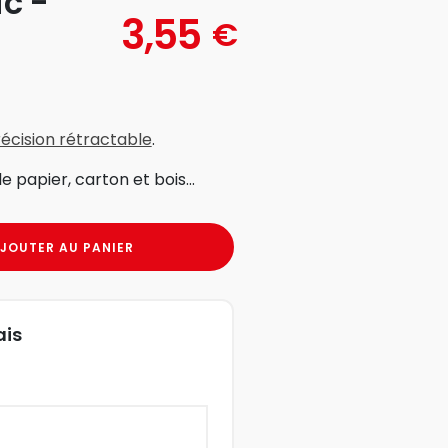
c -
3,55
€
récision rétractable
.
e papier, carton et bois...
JOUTER AU PANIER
ais