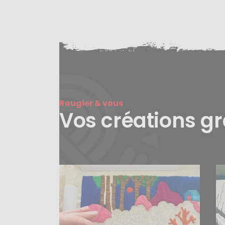
Rougier & vous
Vos créations g