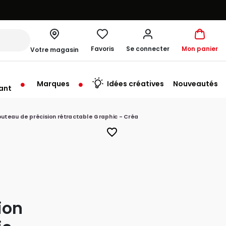
Favoris
Se connecter
Mon panier
Votre magasin
Marques
Idées créatives
Nouveautés
ant
rt à 10:00
couteau de précision rétractable Graphic - Créa
favorite_border
ion