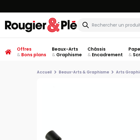
Offres
Beaux-Arts
Châssis
Pape
&
Bons plans
&
Graphisme
&
Encadrement
&
Sc
Accueil
Beaux-Arts & Graphisme
Arts Graph