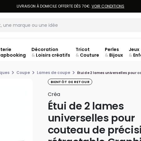
LIVRAISON À DOMICILE OFFERTE DÈS 70€.
VOIR CONDITIONS
terie
Décoration
Tricot
Perles
Jeux
rapbooking
&
Loisirs créatifs
&
Couture
&
Bijoux
&
Enf
ouve
iques
Coupe
Lames de coupe
Étui de 2 lames universelles pour 
BIENTÔT DE RETOUR
Créa
Étui de 2 lames
universelles pour
couteau de précis