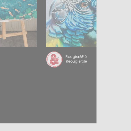
Rougier&Plé
@rougierple