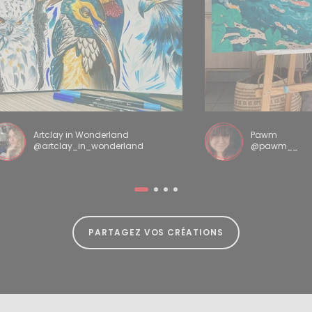
Artclay in Wonderland
Pawm
@artclay_in_wonderland
@pawm__
PARTAGEZ VOS CRÉATIONS