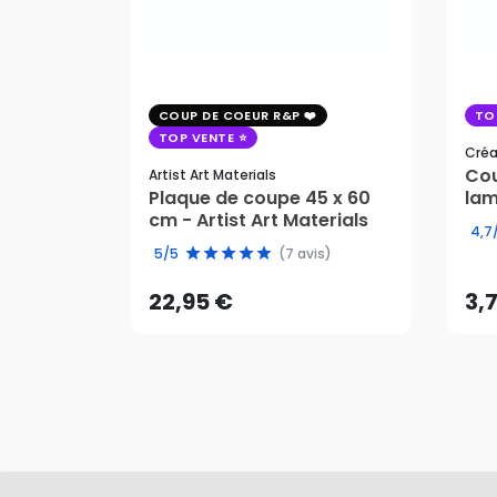
COUP DE COEUR R&P
TO
TOP VENTE
Cré
Cou
Artist Art Materials
Plaque de coupe 45 x 60
lam
cm - Artist Art Materials
22,95 €
3,
4,7
5/5
(7 avis)
AJOUTER AU PANIER
22,95 €
3,