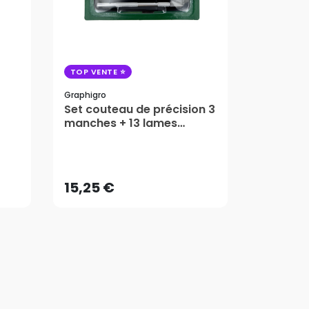
TOP VENTE
TOP VENT
Graphigro
Olfa
Set couteau de précision 3
Cutter 
manches + 13 lames
rétracta
assorties - Graphigro
15,25 €
22,25 
AJOUTER AU PANIER
AJ
15,25 €
22,25 