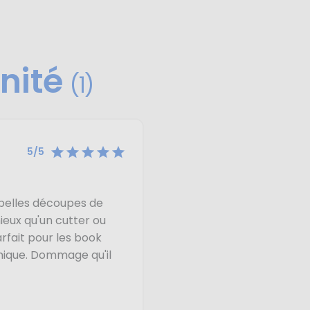
nité
(1)





5/5
e belles découpes de
mieux qu'un cutter ou
rfait pour les book
mique. Dommage qu'il