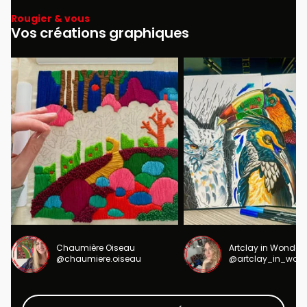
Rougier & vous
Vos créations graphiques
Chaumière Oiseau
Artclay in Wonder
@chaumiere.oiseau
@artclay_in_won