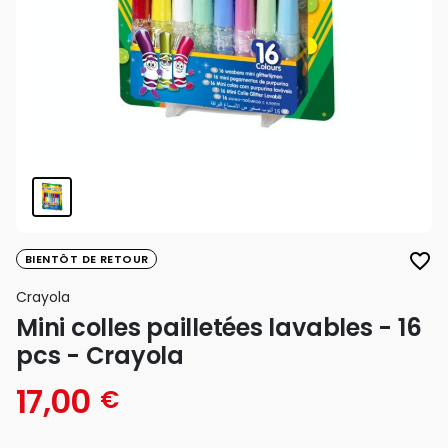
favorite_border
BIENTÔT DE RETOUR
Crayola
Mini colles pailletées lavables - 16
pcs - Crayola
17,00
€