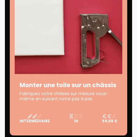
Monter une toile sur un châssis
Fabriquez votre châssis sur mesure vous-
même en suivant notre pas à pas.
INTERMÉDIAIRE
1H
54,05 €